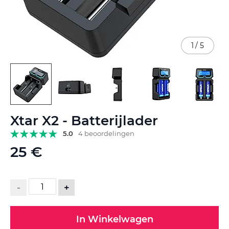
1
/
5
Ga
Xtar X2 - Batterijlader
naar
het
5.0
4 beoordelingen
begin
25 €
van
de
afbeeldingen-
gallerij
-
+
In Winkelwagen