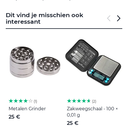
Dit vind je misschien ook
interessant
1
2
Metalen Grinder
Zakweegschaal - 100 ×
M
0,01 g
25 €
25 €