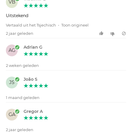
VB
Uitstekend
Vertaald uit het Tsjechisch
•
Toon origineel
2 jaar geleden
Adrian G
AG
2 weken geleden
João S
JS
1 maand geleden
Gregor A
GA
2 jaar geleden