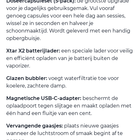
Doseercapsuleset (5-pack):
dé grootste upgrade
voor je dagelijks gebruiksgemak. Vul vooraf
genoeg capsules voor een hele dag aan sessies,
wissel ze in seconden en halveer je
schoonmaaktijd. Wordt geleverd met een handig
opbergbuisje.
Xtar X2 batterijlader:
een speciale lader voor veilig
en efficiënt opladen van je batterij buiten de
vaporizer.
Glazen bubbler:
voegt waterfiltratie toe voor
koelere, zachtere damp.
Magnetische USB-C-adapter:
beschermt de
oplaadpoort tegen slijtage en maakt opladen met
één hand een fluitje van een cent.
Vervangende gaasjes:
plaats nieuwe gaasjes
wanneer de luchtstroom of smaak begint af te