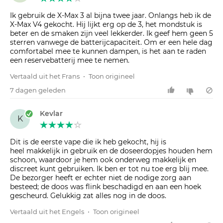
Ik gebruik de X-Max 3 al bijna twee jaar. Onlangs heb ik de
X-Max V4 gekocht. Hij lijkt erg op de 3, het mondstuk is
beter en de smaken zijn veel lekkerder. Ik geef hem geen 5
sterren vanwege de batterijcapaciteit. Om er een hele dag
comfortabel mee te kunnen dampen, is het aan te raden
een reservebatterij mee te nemen.
Vertaald uit het Frans
•
Toon origineel
7 dagen geleden
Kevlar
K
Dit is de eerste vape die ik heb gekocht, hij is
heel makkelijk in gebruik en de doseerdopjes houden hem
schoon, waardoor je hem ook onderweg makkelijk en
discreet kunt gebruiken. Ik ben er tot nu toe erg blij mee.
De bezorger heeft er echter niet de nodige zorg aan
besteed; de doos was flink beschadigd en aan een hoek
gescheurd. Gelukkig zat alles nog in de doos.
Vertaald uit het Engels
•
Toon origineel