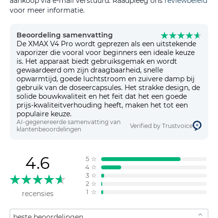
aankoop via e-mail verstuurd. Raadpleeg ons
reviewbeleid
voor meer informatie.
Beoordeling samenvatting
De XMAX V4 Pro wordt geprezen als een uitstekende
vaporizer die vooral voor beginners een ideale keuze
is. Het apparaat biedt gebruiksgemak en wordt
gewaardeerd om zijn draagbaarheid, snelle
opwarmtijd, goede luchtstroom en zuivere damp bij
gebruik van de doseercapsules. Het strakke design, de
solide bouwkwaliteit en het feit dat het een goede
prijs-kwaliteitverhouding heeft, maken het tot een
populaire keuze.
AI-gegenereerde samenvatting van
Verified by Trustvoice
klantenbeoordelingen
4.6
5
☆
4
☆
3
☆
2
☆
1
☆
recensies
Sorteren op