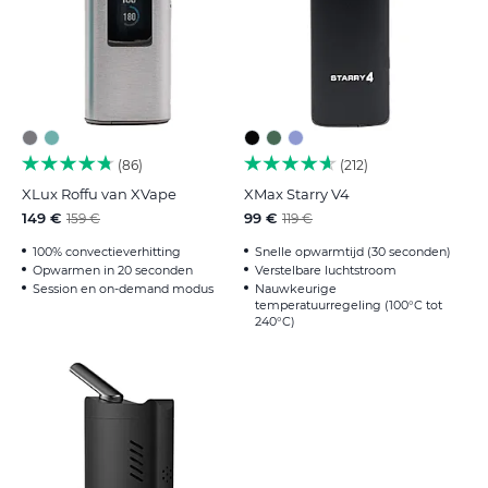
86
212
XLux Roffu van XVape
XMax Starry V4
149 €
99 €
159 €
119 €
100% convectieverhitting
Snelle opwarmtijd (30 seconden)
Opwarmen in 20 seconden
Verstelbare luchtstroom
Session en on-demand modus
Nauwkeurige
temperatuurregeling (100°C tot
240°C)