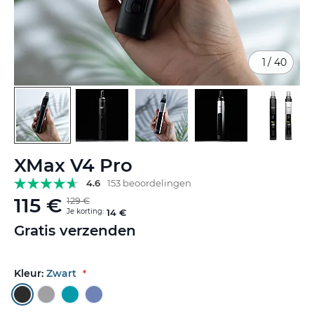
1
/
40
Ga
XMax V4 Pro
naar
het
4.6
153 beoordelingen
begin
115 €
129 €
van
Je korting:
14 €
de
Gratis verzenden
afbeeldingen-
gallerij
Kleur:
Zwart