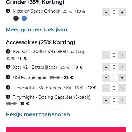
Grinder (35% Korting)
Metalen Space Grinder
29 €
+
19 €
-
+
Meer grinders bekijken
Accessoires (25% Korting)
Eve 30P - 3000 mAh 18650-batterij
-
+
15 €
+
11 €
-
+
Xtar X2 - Batterijlader
25 €
+
19 €
-
+
USB-C Snellader
29 €
+
22 €
-
+
Tinymight - Maintenance Kit
16 €
+
12 €
Tinymight - Dosing Capsules (5-pack)
-
+
25 €
+
19 €
Bekijk meer toebehoren