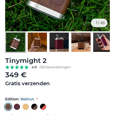
1
/
45
Ga
Tinymight 2
naar
het
4.9
239 beoordelingen
begin
349 €
van
de
Gratis verzenden
afbeeldingen-
gallerij
Edition:
Walnut