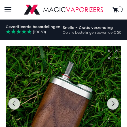
Winkel
Toggle
Geverifieerde beoordelingen
Snelle + Gratis verzending
Nav
(10059)
Op alle bestellingen boven de € 50
Ga
naar
het
einde
van
de
afbeeldingen-
gallerij