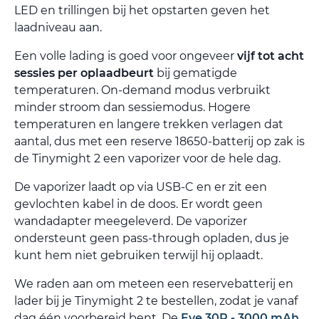
LED en trillingen bij het opstarten geven het
laadniveau aan.
Een volle lading is goed voor ongeveer
vijf tot acht
sessies per oplaadbeurt
bij gematigde
temperaturen. On-demand modus verbruikt
minder stroom dan sessiemodus. Hogere
temperaturen en langere trekken verlagen dat
aantal, dus met een reserve 18650-batterij op zak is
de Tinymight 2 een vaporizer voor de hele dag.
De vaporizer laadt op via USB-C en er zit een
gevlochten kabel in de doos. Er wordt geen
wandadapter meegeleverd. De vaporizer
ondersteunt geen pass-through opladen, dus je
kunt hem niet gebruiken terwijl hij oplaadt.
We raden aan om meteen een reservebatterij en
lader bij je Tinymight 2 te bestellen, zodat je vanaf
dag één voorbereid bent. De
Eve 30P - 3000 mAh