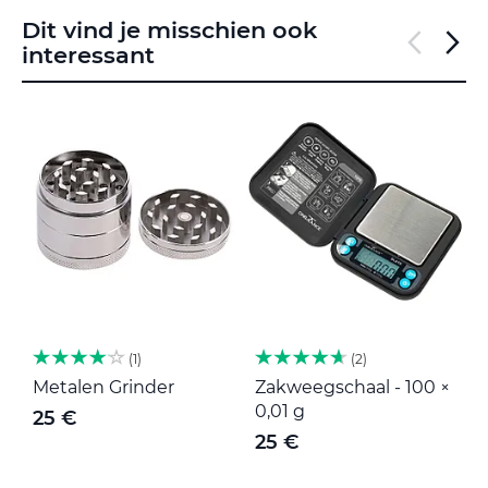
Dit vind je misschien ook
interessant
1
2
Metalen Grinder
Zakweegschaal - 100 ×
M
0,01 g
25 €
25 €