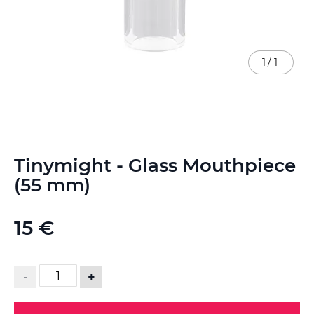
1
/
1
Ga
Tinymight - Glass Mouthpiece
naar
het
(55 mm)
begin
van
de
15 €
afbeeldingen-
gallerij
-
+