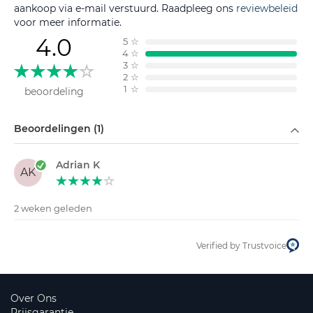
aankoop via e-mail verstuurd. Raadpleeg ons
reviewbeleid
voor meer informatie.
4.0
5
☆
4
☆
3
☆
2
☆
1
☆
beoordeling
Filteren op
Beoordelingen (1)
Adrian K
AK
2 weken geleden
Verified by Trustvoice
Over Ons
Prijsgarantie