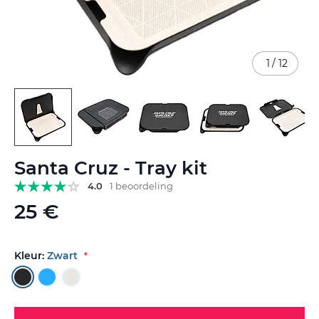
1
/
12
Ga
Santa Cruz - Tray kit
naar
het
4.0
1 beoordeling
begin
25 €
van
de
afbeeldingen-
gallerij
Kleur:
Zwart