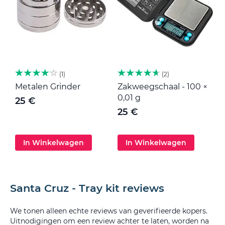
1
2
Metalen Grinder
Zakweegschaal - 100 ×
M
0,01 g
25 €
25 €
In Winkelwagen
In Winkelwagen
Santa Cruz - Tray kit reviews
We tonen alleen echte reviews van geverifieerde kopers.
Uitnodigingen om een review achter te laten, worden na