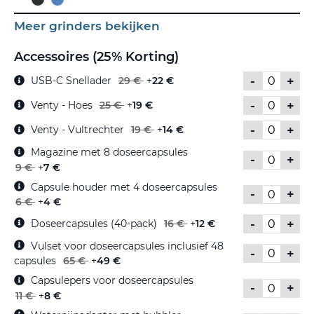
Meer grinders bekijken
Accessoires (25% Korting)
-
+
USB-C Snellader
29 €
+
22 €
-
+
Venty - Hoes
25 €
+
19 €
-
+
Venty - Vultrechter
19 €
+
14 €
Magazine met 8 doseercapsules
-
+
9 €
+
7 €
Capsule houder met 4 doseercapsules
-
+
6 €
+
4 €
-
+
Doseercapsules (40-pack)
16 €
+
12 €
Vulset voor doseercapsules inclusief 48
-
+
capsules
65 €
+
49 €
Capsulepers voor doseercapsules
-
+
11 €
+
8 €