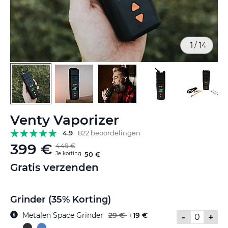
1
/
14
Ga
Venty Vaporizer
naar
het
4.9
822 beoordelingen
begin
399 €
449 €
van
Je korting:
50 €
de
Gratis verzenden
afbeeldingen-
gallerij
Grinder (35% Korting)
Metalen Space Grinder
29 €
+
19 €
-
+