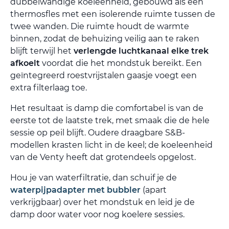
dubbelwandige koeleenheid, gebouwd als een
thermosfles met een isolerende ruimte tussen de
twee wanden. Die ruimte houdt de warmte
binnen, zodat de behuizing veilig aan te raken
blijft terwijl het
verlengde luchtkanaal elke trek
afkoelt
voordat die het mondstuk bereikt. Een
geïntegreerd roestvrijstalen gaasje voegt een
extra filterlaag toe.
Het resultaat is damp die comfortabel is van de
eerste tot de laatste trek, met smaak die de hele
sessie op peil blijft. Oudere draagbare S&B-
modellen krasten licht in de keel; de koeleenheid
van de Venty heeft dat grotendeels opgelost.
Hou je van waterfiltratie, dan schuif je de
waterpijpadapter met bubbler
(apart
verkrijgbaar) over het mondstuk en leid je de
damp door water voor nog koelere sessies.