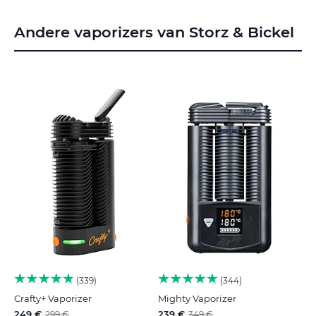
Andere vaporizers van Storz & Bickel
339
344
Crafty+ Vaporizer
Mighty Vaporizer
249 €
239 €
299 €
349 €