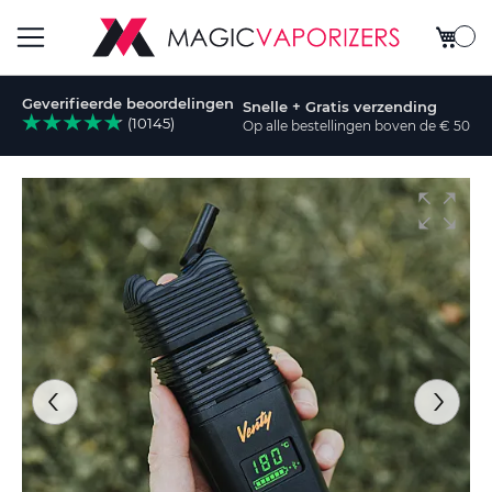
Winkel
Toggle
Geverifieerde beoordelingen
Snelle + Gratis verzending
Nav
(10145)
Op alle bestellingen boven de € 50
Ga
naar
het
einde
van
de
afbeeldingen-
gallerij