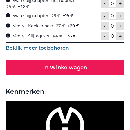
Waterpijpadapter met bubbler
-
+
29 €
+
22 €
-
+
Waterpijpadapter
25 €
+
19 €
-
+
Venty - Koeleenheid
27 €
+
20 €
-
+
Venty - Slijtageset
44 €
+
33 €
Bekijk meer toebehoren
In Winkelwagen
Kenmerken