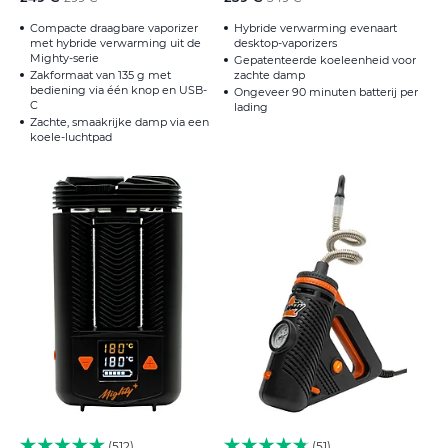
Compacte draagbare vaporizer
Hybride verwarming evenaart
met hybride verwarming uit de
desktop-vaporizers
Mighty-serie
Gepatenteerde koeleenheid voor
Zakformaat van 135 g met
zachte damp
bediening via één knop en USB-
Ongeveer 90 minuten batterij per
C
lading
Zachte, smaakrijke damp via een
koele-luchtpad
512
51