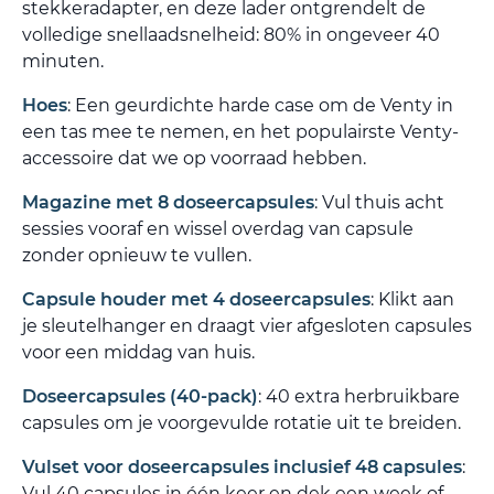
stekkeradapter, en deze lader ontgrendelt de
volledige snellaadsnelheid: 80% in ongeveer 40
minuten.
Hoes
: Een geurdichte harde case om de Venty in
een tas mee te nemen, en het populairste Venty-
accessoire dat we op voorraad hebben.
Magazine met 8 doseercapsules
: Vul thuis acht
sessies vooraf en wissel overdag van capsule
zonder opnieuw te vullen.
Capsule houder met 4 doseercapsules
: Klikt aan
je sleutelhanger en draagt vier afgesloten capsules
voor een middag van huis.
Doseercapsules (40-pack)
: 40 extra herbruikbare
capsules om je voorgevulde rotatie uit te breiden.
Vulset voor doseercapsules inclusief 48 capsules
:
Vul 40 capsules in één keer en dek een week of