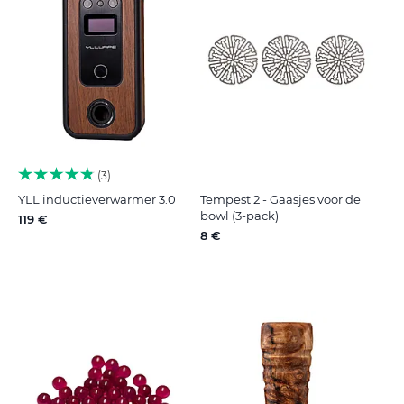
3
YLL inductieverwarmer 3.0
Tempest 2 - Gaasjes voor de
bowl (3-pack)
119 €
8 €