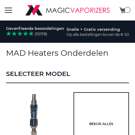
Winkel
Toggle
Geverifieerde beoordelingen
Snelle + Gratis verzending
Nav
(10119)
Op alle bestellingen boven de € 50
k
MAD Heaters Onderdelen
SELECTEER MODEL
BEKIJK ALLES