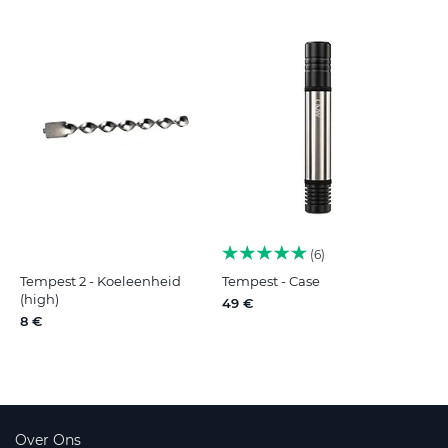
6
Tempest 2 - Koeleenheid
Tempest - Case
(high)
49 €
8 €
Over Ons