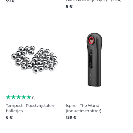
59 €
8 €
1
Tempest - Roestvrijstalen
Ispire - The Wand
balletjes
(Inductieverhitter)
6 €
139 €