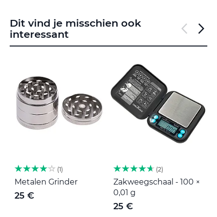
Dit vind je misschien ook
interessant
1
2
Metalen Grinder
Zakweegschaal - 100 ×
M
0,01 g
25 €
25 €