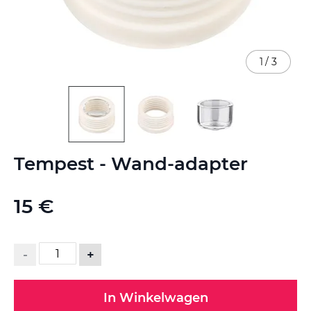
1
/
3
Ga
Tempest - Wand-adapter
naar
het
begin
15 €
van
de
afbeeldingen-
gallerij
-
+
In Winkelwagen