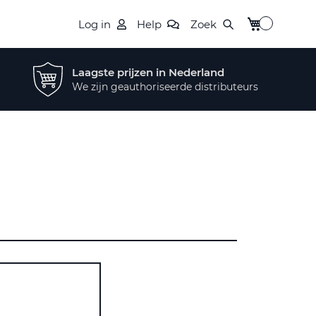
Winkelwagen
Log in
Help
Zoek
Laagste prijzen in Nederland
We zijn geauthoriseerde distributeurs