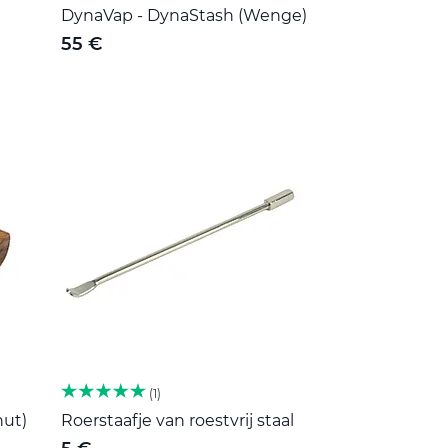
DynaVap - DynaStash (Wenge)
55 €
1
nut)
Roerstaafje van roestvrij staal