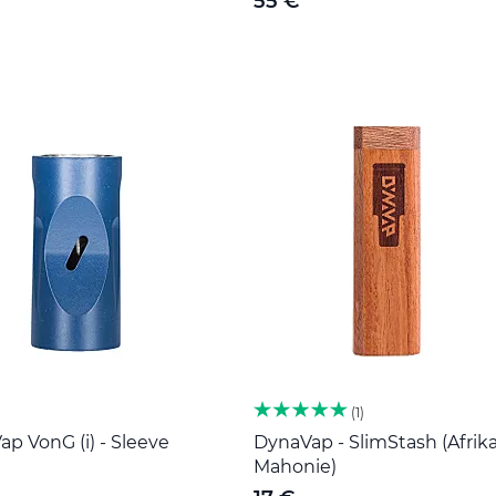
55 €
1
p VonG (i) - Sleeve
DynaVap - SlimStash (Afrik
Mahonie)