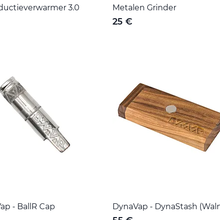
nductieverwarmer 3.0
Metalen Grinder
25 €
ap - BallR Cap
DynaVap - DynaStash (Wal