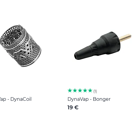
1
ap - DynaCoil
DynaVap - Bonger
19 €