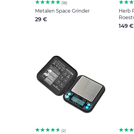
18
Metalen Space Grinder
Herb R
Roestv
29 €
149 €
2