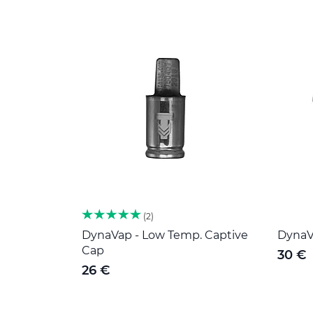
2
DynaVap - Low Temp. Captive
DynaV
Cap
30 €
26 €