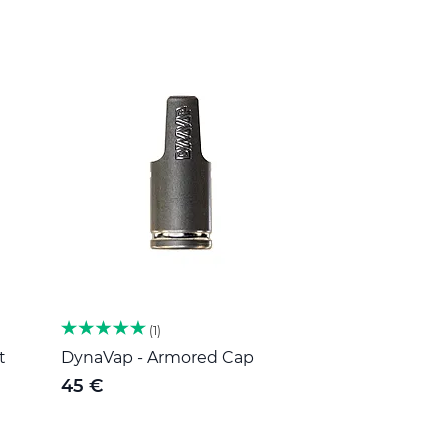
1
t
DynaVap - Armored Cap
45 €