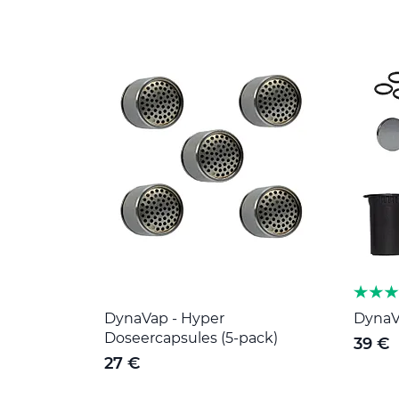
DynaVap - Hyper
DynaV
Doseercapsules (5-pack)
39 €
27 €