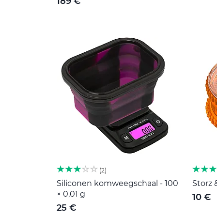
189 €
2
Siliconen komweegschaal - 100
Storz 
× 0,01 g
10 €
25 €