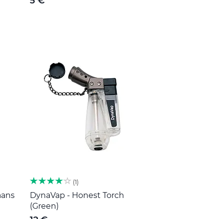
5 €
1
aans
DynaVap - Honest Torch
(Green)