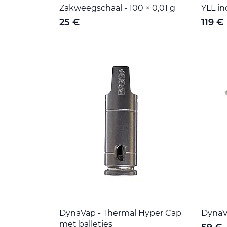
Zakweegschaal - 100 × 0,01 g
YLL i
25 €
119 €
DynaVap - Thermal Hyper Cap
DynaV
met balletjes