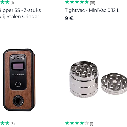
1
15
ipper SS - 3-stuks
TightVac - MiniVac 0,12 L
rij Stalen Grinder
9 €
3
1