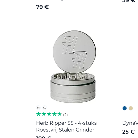
59 €
79 €
2
Herb Ripper SS - 4-stuks
DynaVa
Roestvrij Stalen Grinder
25 €