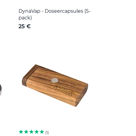
DynaVap - Doseercapsules (5-
pack)
25 €
1