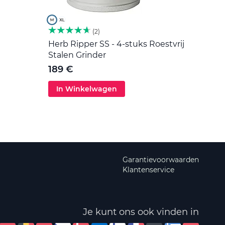
2
Herb Ripper SS - 4-stuks Roestvrij
Roers
Stalen Grinder
5 €
189 €
In Winkelwagen
In 
Garantievoorwaarden
Klantenservice
Je kunt ons ook vinden in