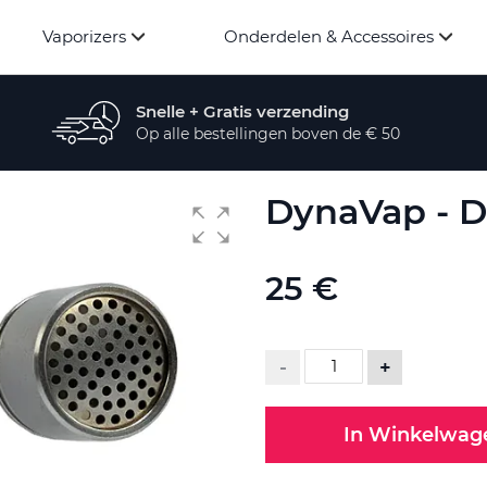
Vaporizers
Onderdelen & Accessoires
Snelle + Gratis verzending
Op alle bestellingen boven de € 50
DynaVap - D
25 €
-
+
In Winkelwag