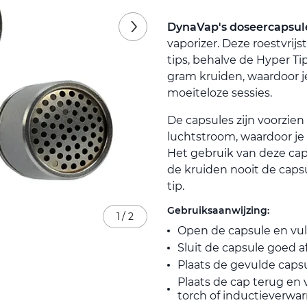
DynaVap's doseercapsul
vaporizer. Deze roestvrij
tips, behalve de Hyper Ti
gram kruiden, waardoor j
moeiteloze sessies.
De capsules zijn voorzien
luchtstroom, waardoor je 
Het gebruik van deze cap
de kruiden nooit de caps
tip.
Gebruiksaanwijzing:
1
/
2
Open de capsule en vul 
Sluit de capsule goed af
Plaats de gevulde capsu
Plaats de cap terug en
torch of inductieverwa