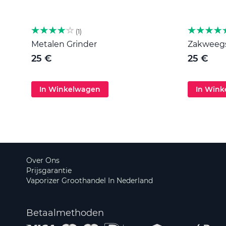
1
Metalen Grinder
Zakweegsc
25 €
25 €
In Winkelwagen
In Win
Over Ons
Prijsgarantie
Vaporizer Groothandel In Nederland
Betaalmethoden