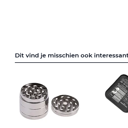
naar
het
begin
van
de
afbeeldingen-
gallerij
Dit vind je misschien ook interessan