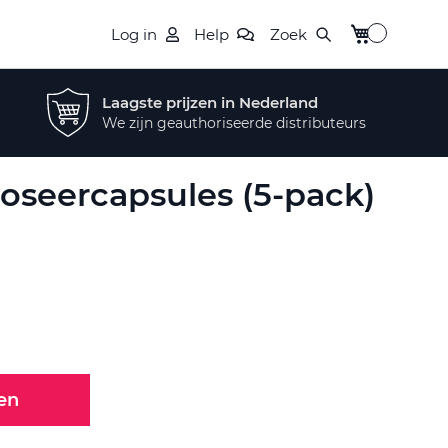
Winkelwagen
Log in
Help
Zoek
Laagste prijzen in Nederland
We zijn geauthoriseerde distributeurs
oseercapsules (5-pack)
en