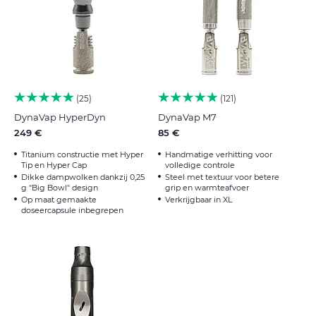
25
121
DynaVap HyperDyn
DynaVap M7
249 €
85 €
Titanium constructie met Hyper
Handmatige verhitting voor
Tip en Hyper Cap
volledige controle
Dikke dampwolken dankzij 0,25
Steel met textuur voor betere
g "Big Bowl" design
grip en warmteafvoer
Op maat gemaakte
Verkrijgbaar in XL
doseercapsule inbegrepen