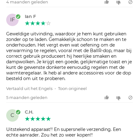
4 maanden geleden
Ian F
IF
Geweldige uitvinding, waardoor je hem kunt gebruiken
zonder op te laden. Gemakkelijk schoon te maken en te
onderhouden. Het vergt even wat oefening om de
verwarming te regelen, vooral met de BallR-dop, maar bij
correct gebruik produceert hij heerlijke smaken en
dampwolken. Je krijgt een goede, gelijkmatige toast en je
kunt de gewenste donkerte eenvoudig regelen met de
warmteregelaar. Ik heb al andere accessoires voor de dop
besteld om uit te proberen.
Vertaald uit het Engels
•
Toon origineel
5 maanden geleden
C.H.
C
Uitstekend apparaat!! En supersnelle verzending. Een
echte aanrader. Zou het zo weer kopen!!