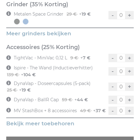
Grinder (35% Korting)
Metalen Space Grinder
29 €
+
19 €
-
+
Meer grinders bekijken
Accessoires (25% Korting)
-
+
TightVac - MiniVac 0,12 L
9 €
+
7 €
Ispire - The Wand (Inductieverhitter)
-
+
139 €
+
104 €
DynaVap - Doseercapsules (5-pack)
-
+
25 €
+
19 €
-
+
DynaVap - BallR Cap
59 €
+
44 €
-
+
MV StashBox + 8 accessoires
49 €
+
37 €
Bekijk meer toebehoren