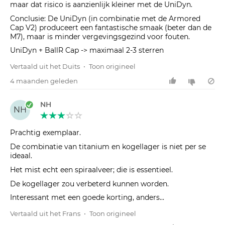
maar dat risico is aanzienlijk kleiner met de UniDyn.
Conclusie: De UniDyn (in combinatie met de Armored
Cap V2) produceert een fantastische smaak (beter dan de
M7), maar is minder vergevingsgezind voor fouten.
UniDyn + BallR Cap -> maximaal 2-3 sterren
Vertaald uit het Duits
•
Toon origineel
4 maanden geleden
NH
NH
Prachtig exemplaar.
De combinatie van titanium en kogellager is niet per se
ideaal.
Het mist echt een spiraalveer; die is essentieel.
De kogellager zou verbeterd kunnen worden.
Interessant met een goede korting, anders...
Vertaald uit het Frans
•
Toon origineel