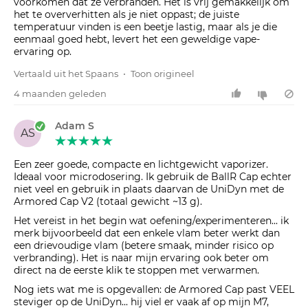
voorkomen dat ze verbranden. Het is vrij gemakkelijk om
het te oververhitten als je niet oppast; de juiste
temperatuur vinden is een beetje lastig, maar als je die
eenmaal goed hebt, levert het een geweldige vape-
ervaring op.
Vertaald uit het Spaans
•
Toon origineel
4 maanden geleden
Adam S
AS
Een zeer goede, compacte en lichtgewicht vaporizer.
Ideaal voor microdosering. Ik gebruik de BallR Cap echter
niet veel en gebruik in plaats daarvan de UniDyn met de
Armored Cap V2 (totaal gewicht ~13 g).
Het vereist in het begin wat oefening/experimenteren... ik
merk bijvoorbeeld dat een enkele vlam beter werkt dan
een drievoudige vlam (betere smaak, minder risico op
verbranding). Het is naar mijn ervaring ook beter om
direct na de eerste klik te stoppen met verwarmen.
Nog iets wat me is opgevallen: de Armored Cap past VEEL
steviger op de UniDyn... hij viel er vaak af op mijn M7,