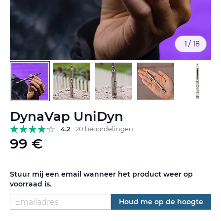
1
/
18
Ga
DynaVap UniDyn
naar
het
4.2
20 beoordelingen
begin
99 €
van
de
afbeeldingen-
Stuur mij een email wanneer het product weer op
gallerij
voorraad is.
Houd me op de hoogte