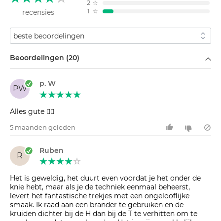
2
☆
1
☆
recensies
Sorteren op
Filteren op
Beoordelingen (20)
p. W
PW
Alles gute 👍🏻
5 maanden geleden
Ruben
R
Het is geweldig, het duurt even voordat je het onder de
knie hebt, maar als je de techniek eenmaal beheerst,
levert het fantastische trekjes met een ongelooflijke
smaak. Ik raad aan een brander te gebruiken en de
kruiden dichter bij de H dan bij de T te verhitten om te