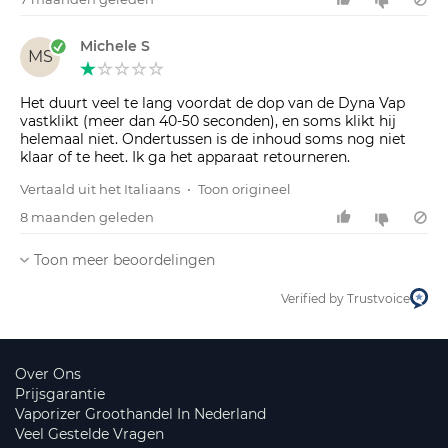
Michele S
MS
Het duurt veel te lang voordat de dop van de Dyna Vap
vastklikt (meer dan 40-50 seconden), en soms klikt hij
helemaal niet. Ondertussen is de inhoud soms nog niet
klaar of te heet. Ik ga het apparaat retourneren.
Vertaald uit het Italiaans
•
Toon origineel
8 maanden geleden
Toon meer beoordelingen
Verified by Trustvoice
Over Ons
Prijsgarantie
Vaporizer Groothandel In Nederland
Veel Gestelde Vragen