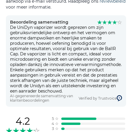
aankoop via e-mail verstuurd. Raadpleeg ons
reviewbeleid
voor meer informatie.
Beoordeling samenvatting
De UniDyn vaporizer wordt geprezen om zijn
gebruiksvriendelijke ontwerp en het vermogen om
enorme dampwolken en heerlijke smaken te
produceren, hoewel oefening benodigd is voor
optimale resultaten, vooral bij gebruik van de BallR
Cap. De vaporizer is licht en compact, ideaal voor
microdosering en biedt een unieke ervaring zonder
opladen dankzij de innovatieve verwarmingsmethode.
Enkele gebruikers merken op dat het product
aanpassingen in gebruik vereist en dat de prestaties
sterk afhangen van de juiste techniek, maar algeheel
wordt de Unidyn als een uitstekende investering en
een aanrader beschouwd.
AI-gegenereerde samenvatting van
Verified by Trustvoice
klantenbeoordelingen
4.2
5
☆
4
☆
3
☆