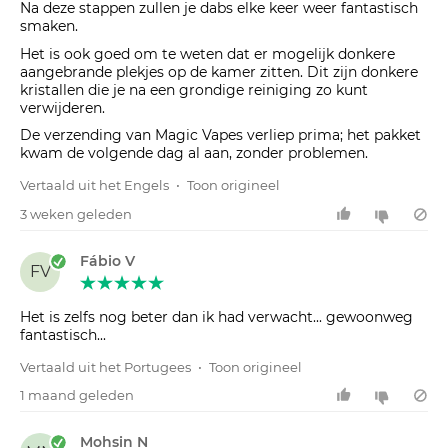
Na deze stappen zullen je dabs elke keer weer fantastisch
smaken.
Het is ook goed om te weten dat er mogelijk donkere
aangebrande plekjes op de kamer zitten. Dit zijn donkere
kristallen die je na een grondige reiniging zo kunt
verwijderen.
De verzending van Magic Vapes verliep prima; het pakket
kwam de volgende dag al aan, zonder problemen.
Vertaald uit het Engels
•
Toon origineel
3 weken geleden
Fábio V
FV
Het is zelfs nog beter dan ik had verwacht... gewoonweg
fantastisch...
Vertaald uit het Portugees
•
Toon origineel
1 maand geleden
Mohsin N