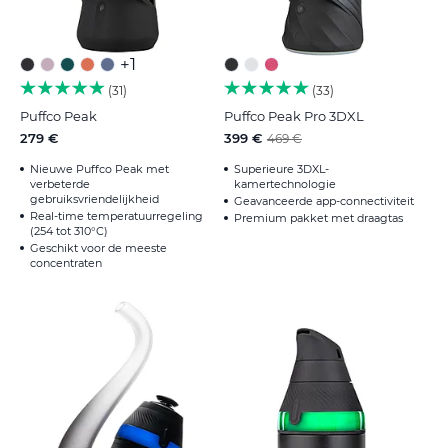
+1
31
33
Puffco Peak
Puffco Peak Pro 3DXL
279 €
399 €
469 €
Nieuwe Puffco Peak met
Superieure 3DXL-
verbeterde
kamertechnologie
gebruiksvriendelijkheid
Geavanceerde app-connectiviteit
Real-time temperatuurregeling
Premium pakket met draagtas
(254 tot 310°C)
Geschikt voor de meeste
concentraten