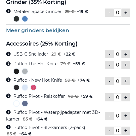
Grinder (35% Korting)
Metalen Space Grinder
29 €
+
19 €
-
+
Meer grinders bekijken
Accessoires (25% Korting)
-
+
USB-C Snellader
29 €
+
22 €
Puffco The Hot Knife
79 €
+
59 €
-
+
Puffco - New Hot Knife
99 €
+
74 €
-
+
Puffco Pivot - Reiskoffer
79 €
+
59 €
-
+
Puffco Pivot - Waterpijpadapter met 3D-
-
+
kamer
85 €
+
64 €
Puffco Pivot - 3D-kamers (2-pack)
-
+
85 €
+
64 €