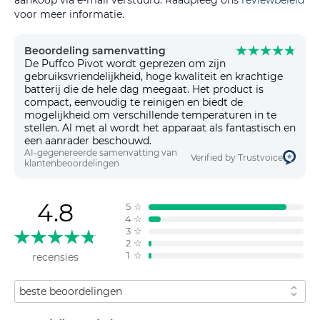
voor meer informatie.
Beoordeling samenvatting
De Puffco Pivot wordt geprezen om zijn
gebruiksvriendelijkheid, hoge kwaliteit en krachtige
batterij die de hele dag meegaat. Het product is
compact, eenvoudig te reinigen en biedt de
mogelijkheid om verschillende temperaturen in te
stellen. Al met al wordt het apparaat als fantastisch en
een aanrader beschouwd.
AI-gegenereerde samenvatting van
Verified by Trustvoice
klantenbeoordelingen
4.8
5
☆
4
☆
3
☆
2
☆
1
☆
recensies
Sorteren op
Filteren op