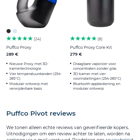
24
8
Puffco Proxy
Puffco Proxy Core Kit
289 €
279 €
Nieuwe Proxy met 3D-
Draagbare vaporizer voor
kamertechnologie
concentraten zonder glas
Vier temperatuurstanden (254-
3D-kamer met vier
285°C)
voorinstellingen (254-285°C)
Modulair ontwerp met
Bluetooth-appbediening en
verwijderbare basis
modulair ontwerp
Puffco Pivot reviews
We tonen alleen echte reviews van geverifieerde kopers.
Uitnodigingen om een review achter te laten, worden na
aankoop via e-mail verstuurd. Raadpleeg ons
reviewbeleid