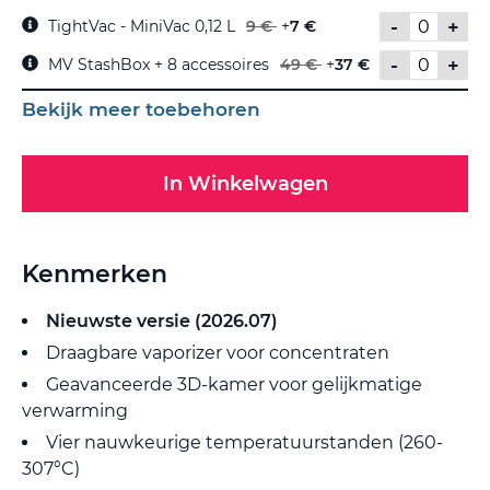
-
+
TightVac - MiniVac 0,12 L
9 €
+
7 €
-
+
MV StashBox + 8 accessoires
49 €
+
37 €
Bekijk meer toebehoren
In Winkelwagen
Kenmerken
Nieuwste versie (2026.07)
Draagbare vaporizer voor concentraten
Geavanceerde 3D-kamer voor gelijkmatige
verwarming
Vier nauwkeurige temperatuurstanden (260-
307°C)