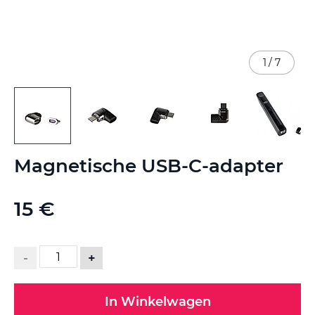
1
/
7
Ga
Magnetische USB-C-adapter
naar
het
begin
15 €
van
de
afbeeldingen-
gallerij
-
+
In Winkelwagen