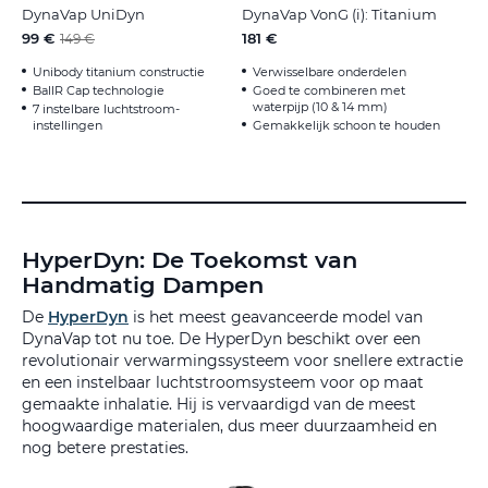
DynaVap UniDyn
DynaVap VonG (i): Titanium
99 €
181 €
149 €
Unibody titanium constructie
Verwisselbare onderdelen
BallR Cap technologie
Goed te combineren met
waterpijp (10 & 14 mm)
7 instelbare luchtstroom-
instellingen
Gemakkelijk schoon te houden
HyperDyn: De Toekomst van
Handmatig Dampen
De
HyperDyn
is het meest geavanceerde model van
DynaVap tot nu toe. De HyperDyn beschikt over een
revolutionair verwarmingssysteem voor snellere extractie
en een instelbaar luchtstroomsysteem voor op maat
gemaakte inhalatie. Hij is vervaardigd van de meest
hoogwaardige materialen, dus meer duurzaamheid en
nog betere prestaties.