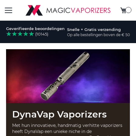
Winkel
Toggle
Geverifieerde beoordelingen
Snelle + Gratis verzending
Nav
(10145)
Op alle bestellingen boven de € 50
k
DynaVap Vaporizers
Met hun innovatieve, handmatig verhitte vaporizers
heeft DynaVap een unieke niche in de