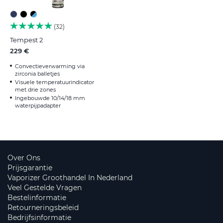
32
Tempest 2
229 €
Convectieverwarming via
zirconia balletjes
Visuele temperatuurindicator
met drie zones
Ingebouwde 10/14/18 mm
waterpijpadapter
Over Ons
Prijsgarantie
Vaporizer Groothandel In Nederland
Veel Gestelde Vragen
Bestelinformatie
Retourneringsbeleid
Bedrijfsinformatie