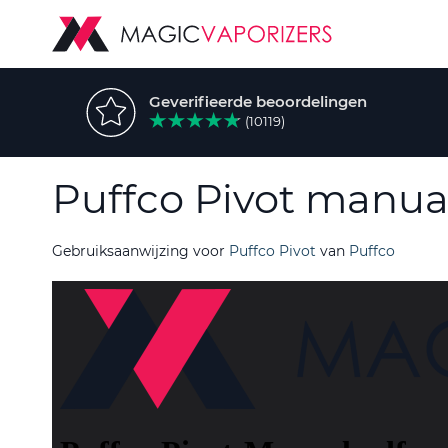
Geverifieerde beoordelingen
(10119)
Puffco Pivot manua
Gebruiksaanwijzing voor
Puffco Pivot
van
Puffco