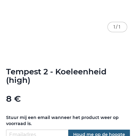
1
/
1
Ga
Tempest 2 - Koeleenheid
naar
het
(high)
begin
van
de
8 €
afbeeldingen-
gallerij
Stuur mij een email wanneer het product weer op
voorraad is.
Houd me op de hoogte