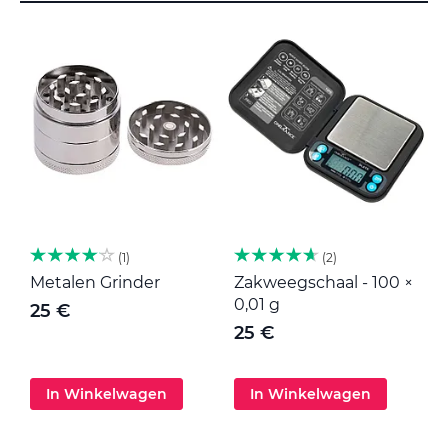
1
2
Metalen Grinder
Zakweegschaal - 100 ×
M
0,01 g
25 €
25 €
In Winkelwagen
In Winkelwagen