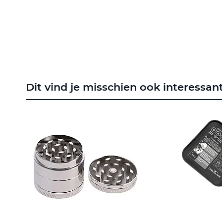
naar
het
begin
van
de
afbeeldingen-
gallerij
Dit vind je misschien ook interessan