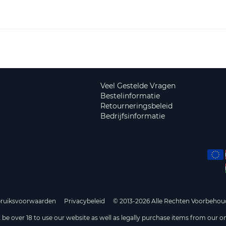
Veel Gestelde Vragen
Bestelinformatie
Retourneringsbeleid
Bedrijfsinformatie
ruiksvoorwaarden
Privacybeleid
© 2013-2026 Alle Rechten Voorbehou
be over 18 to use our website as well as legally purchase items from our on