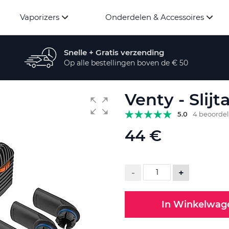
Vaporizers
Onderdelen & Accessoires
Snelle + Gratis verzending
Op alle bestellingen boven de € 50
Venty - Slijt
5.0
4 beoorde
44 €
-
+
In Winkelwag