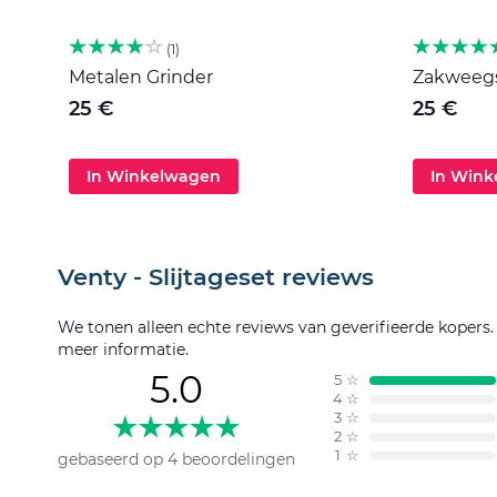
1
Metalen Grinder
Zakweegsc
25 €
25 €
In Winkelwagen
In Win
Venty - Slijtageset reviews
We tonen alleen echte reviews van geverifieerde kopers
meer informatie.
5.0
5
☆
4
☆
3
☆
2
☆
1
☆
gebaseerd op 4 beoordelingen