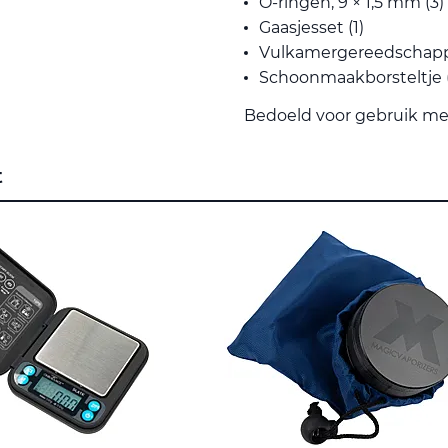
O-ringen, 9 × 1,5 mm (3)
Gaasjesset (1)
Vulkamergereedschapp
Schoonmaakborsteltje (
Bedoeld voor gebruik me
t