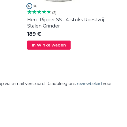
2
Herb Ripper SS - 4-stuks Roestvrij
Roers
Stalen Grinder
5 €
189 €
In Winkelwagen
In 
op via e-mail verstuurd. Raadpleeg ons
reviewbeleid
voor