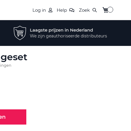
Winkelwagen
Log in
Help
Zoek
Laagste prijzen in Nederland
We zijn geauthoriseerde distributeurs
ageset
lingen
en