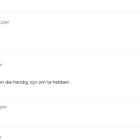
koper
er
n die handig zijn om te hebben
oper
r