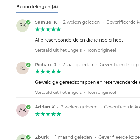
Beoordelingen (4)
Samuel K
•
2 weken geleden
•
Geverifieerde 
SK
Alle reserveonderdelen die je nodig hebt
Vertaald uit het Engels
•
Toon origineel
Richard J
•
2 jaar geleden
•
Geverifieerde kop
RJ
Geweldige gereedschappen en reserveonderdele
Vertaald uit het Engels
•
Toon origineel
Adrian K
•
2 weken geleden
•
Geverifieerde k
AK
Zburk
•
1 maand geleden
•
Geverifieerde kope