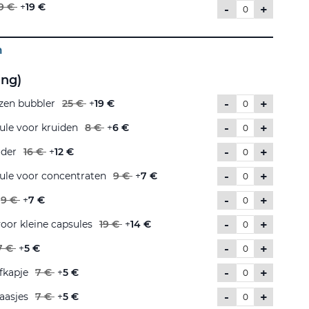
9 €
+
19 €
-
+
n
ing)
-
+
azen bubbler
25 €
+
19 €
-
+
ule voor kruiden
8 €
+
6 €
-
+
uder
16 €
+
12 €
-
+
sule voor concentraten
9 €
+
7 €
-
+
9 €
+
7 €
-
+
oor kleine capsules
19 €
+
14 €
-
+
7 €
+
5 €
-
+
fkapje
7 €
+
5 €
-
+
aasjes
7 €
+
5 €