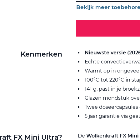
Bekijk meer toebehor
Nieuwste versie (202
Kenmerken
Echte convectieverwa
Warmt op in ongevee
100°C tot 220°C in st
141 g, past in je broek
Glazen mondstuk over
Twee doseercapsules 
5 jaar garantie via ge
De
Wolkenkraft FX Mini 
aft FX Mini Ultra?