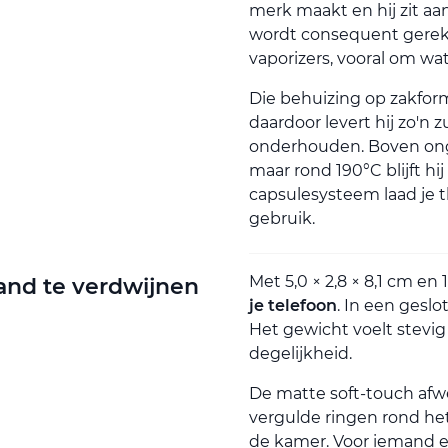
merk maakt en hij zit aa
wordt consequent gerek
vaporizers, vooral om wat 
Die behuizing op zakfor
daardoor levert hij zo'n z
onderhouden. Boven on
maar rond 190°C blijft h
capsulesysteem laad je th
gebruik.
Met 5,0 × 2,8 × 8,1 cm en 
and te verdwijnen
je telefoon
. In een geslo
Het gewicht voelt stevig
degelijkheid.
De matte soft-touch afw
vergulde ringen rond he
de kamer. Voor iemand ee