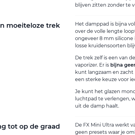
blijven zitten zonder te 
Het damppad is bijna vol
n moeiteloze trek
over de volle lengte loo
ongeveer 8 mm silicone 
losse kruidensoorten bli
De trek zelf is een van
vaporizer. Er is
bijna gee
kunt langzaam en zacht
een sterke keuze voor i
Je kunt het glazen mond
luchtpad te verlengen, w
uit de damp haalt.
De FX Mini Ultra werkt va
g tot op de graad
geen presets waar je om