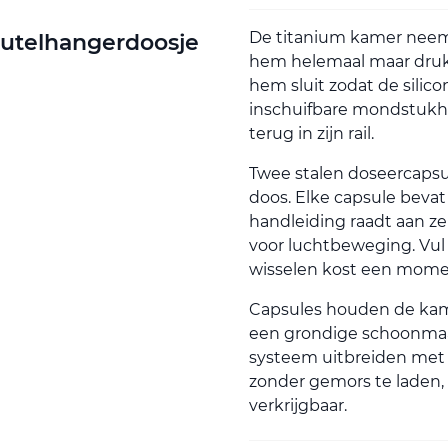
De titanium kamer neemt
eutelhangerdoosje
hem helemaal maar druk 
hem sluit zodat de silic
inschuifbare mondstukho
terug in zijn rail.
Twee stalen doseercapsu
doos. Elke capsule bevat 
handleiding raadt aan ze 
voor luchtbeweging. Vul z
wisselen kost een mome
Capsules houden de kam
een grondige schoonmaak
systeem uitbreiden met
zonder gemors te laden
verkrijgbaar.