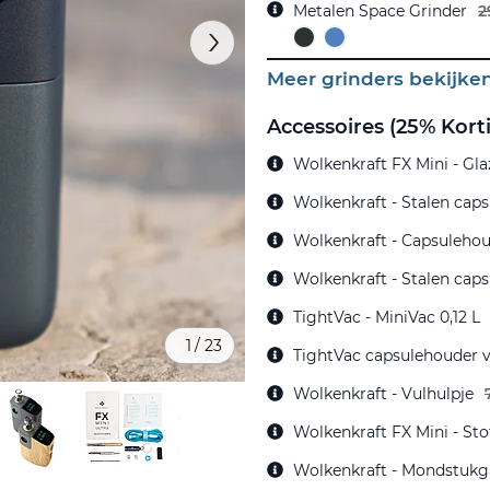
Metalen Space Grinder
2
Meer grinders bekijke
Accessoires (25% Kort
Wolkenkraft FX Mini - Gl
Wolkenkraft - Stalen caps
Wolkenkraft - Capsuleho
Wolkenkraft - Stalen cap
TightVac - MiniVac 0,12 L
1
/
23
TightVac capsulehouder v
Wolkenkraft - Vulhulpje
Wolkenkraft FX Mini - Sto
Wolkenkraft - Mondstukg