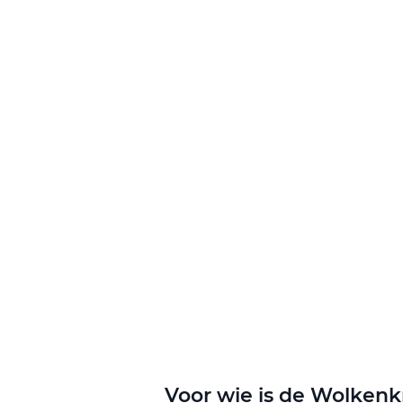
naar
het
begin
van
de
afbeeldingen-
gallerij
Voor wie is de Wolkenkr