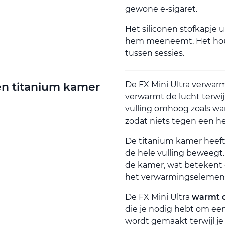
gewone e-sigaret.
Het siliconen stofkapje u
hem meeneemt. Het houdt
tussen sessies.
De FX Mini Ultra verwar
en titanium kamer
verwarmt de lucht terwijl
vulling omhoog zoals war
zodat niets tegen een h
De titanium kamer heef
de hele vulling beweegt. 
de kamer, wat betekent d
het verwarmingselemen
De FX Mini Ultra
warmt o
die je nodig hebt om een
wordt gemaakt terwijl je