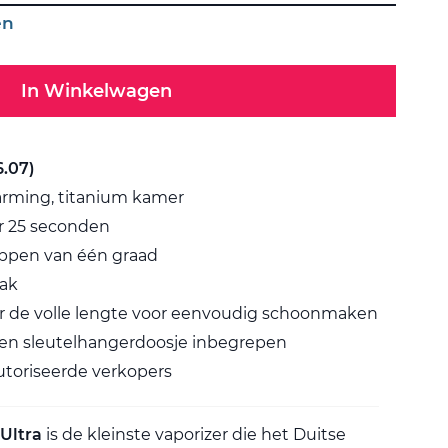
en
In Winkelwagen
6.07)
rming, titanium kamer
r 25 seconden
appen van één graad
zak
 de volle lengte voor eenvoudig schoonmaken
en sleutelhangerdoosje inbegrepen
autoriseerde verkopers
Ultra
is de kleinste vaporizer die het Duitse