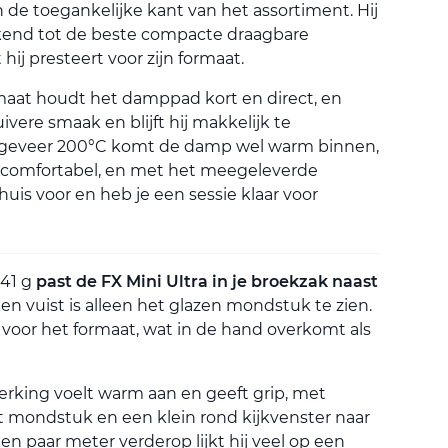
n de toegankelijke kant van het assortiment. Hij
end tot de beste compacte draagbare
hij presteert voor zijn formaat.
maat houdt het damppad kort en direct, en
uivere smaak en blijft hij makkelijk te
geveer 200°C komt de damp wel warm binnen,
ij comfortabel, en met het meegeleverde
uis voor en heb je een sessie klaar voor
141 g
past de FX Mini Ultra in je broekzak naast
ten vuist is alleen het glazen mondstuk te zien.
 voor het formaat, wat in de hand overkomt als
erking voelt warm aan en geeft grip, met
t mondstuk en een klein rond kijkvenster naar
n paar meter verderop lijkt hij veel op een