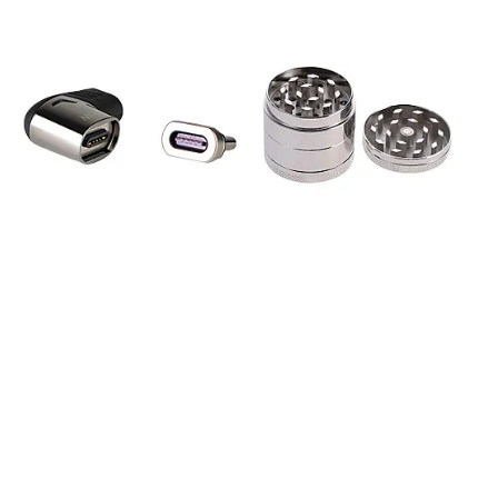
Magnetische USB-C-adapter
Metalen Grinder
15 €
25 €