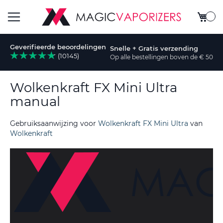
Winkel
Toggle
Geverifieerde beoordelingen
Snelle + Gratis verzending
Nav
(10145)
Op alle bestellingen boven de € 50
k
Wolkenkraft FX Mini Ultra
manual
Gebruiksaanwijzing voor
Wolkenkraft FX Mini Ultra
van
Wolkenkraft