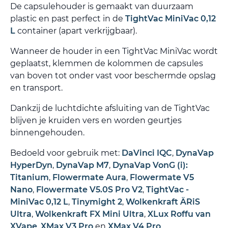
De capsulehouder is gemaakt van duurzaam
plastic en past perfect in de
TightVac MiniVac 0,12
L
container (apart verkrijgbaar).
Wanneer de houder in een TightVac MiniVac wordt
geplaatst, klemmen de kolommen de capsules
van boven tot onder vast voor beschermde opslag
en transport.
Dankzij de luchtdichte afsluiting van de TightVac
blijven je kruiden vers en worden geurtjes
binnengehouden.
Bedoeld voor gebruik met:
DaVinci IQC
,
DynaVap
HyperDyn
,
DynaVap M7
,
DynaVap VonG (i):
Titanium
,
Flowermate Aura
,
Flowermate V5
Nano
,
Flowermate V5.0S Pro V2
,
TightVac -
MiniVac 0,12 L
,
Tinymight 2
,
Wolkenkraft ÄRiS
Ultra
,
Wolkenkraft FX Mini Ultra
,
XLux Roffu van
XVape
,
XMax V3 Pro
en
XMax V4 Pro
.