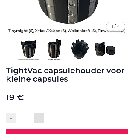
1
/
4
Ga
TightVac capsulehouder voor
naar
het
kleine capsules
begin
van
de
19 €
afbeeldingen-
gallerij
-
+