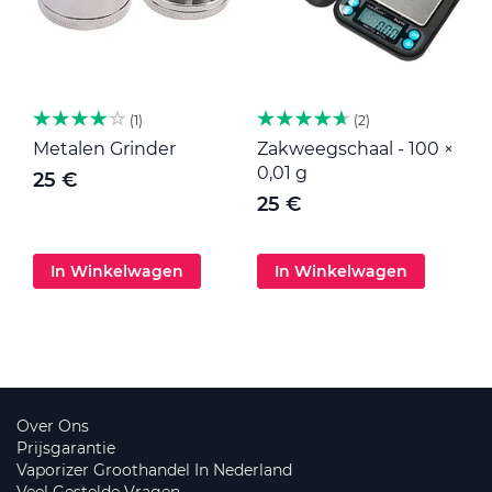
1
2
Metalen Grinder
Zakweegschaal - 100 ×
M
0,01 g
25 €
25 €
In Winkelwagen
In Winkelwagen
Over Ons
Prijsgarantie
Vaporizer Groothandel In Nederland