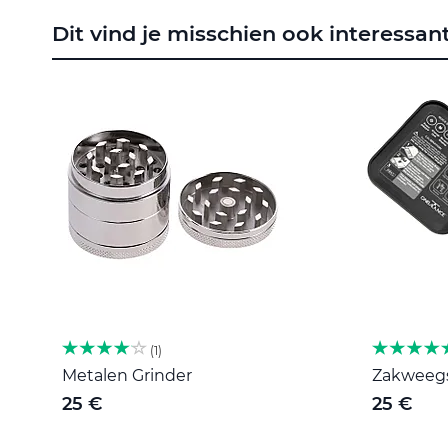
naar
Dit vind je misschien ook interessan
het
begin
van
de
afbeeldingen-
gallerij
1
Metalen Grinder
Zakweegsc
25 €
25 €