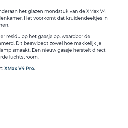
onderaan het glazen mondstuk van de XMax V4
idenkamer. Het voorkomt dat kruidendeeltjes in
men.
 er residu op het gaasje op, waardoor de
erd. Dit beïnvloedt zowel hoe makkelijk je
damp smaakt. Een nieuw gaasje herstelt direct
rde luchtstroom.
t:
XMax V4 Pro
.