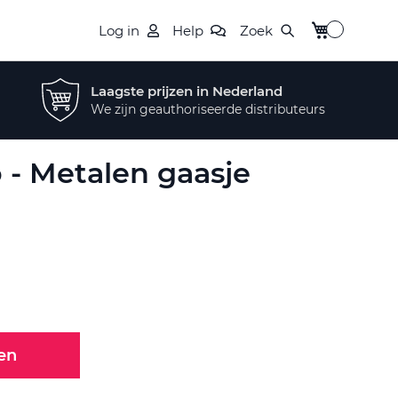
Winkelwagen
Log in
Help
Zoek
Laagste prijzen in Nederland
We zijn geauthoriseerde distributeurs
 - Metalen gaasje
en