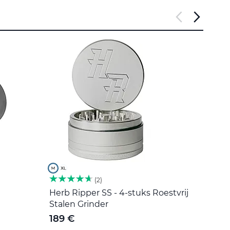
2
Herb Ripper SS - 4-stuks Roestvrij
Roers
Stalen Grinder
5 €
189 €