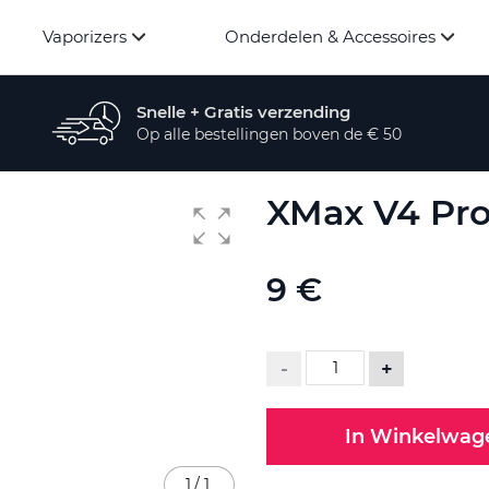
Vaporizers
Onderdelen & Accessoires
Snelle + Gratis verzending
Op alle bestellingen boven de € 50
XMax V4 Pro
9 €
-
+
In Winkelwag
1
/
1