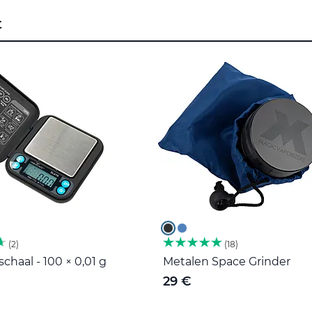
t
2
18
haal - 100 × 0,01 g
Metalen Space Grinder
29 €