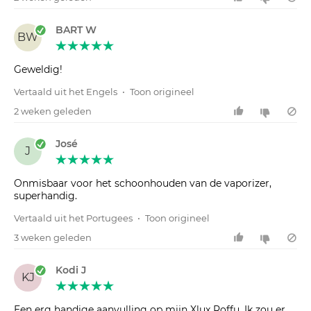
BART W
BW
Geweldig!
Vertaald uit het Engels
•
Toon origineel
2 weken geleden
José
J
Onmisbaar voor het schoonhouden van de vaporizer,
superhandig.
Vertaald uit het Portugees
•
Toon origineel
3 weken geleden
Kodi J
KJ
Een erg handige aanvulling op mijn Xlux Roffu. Ik zou er