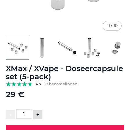
1
/
10
Ga
XMax / XVape - Doseercapsule
naar
het
set (5-pack)
begin
4.7
19 beoordelingen
van
de
29 €
afbeeldingen-
gallerij
-
+