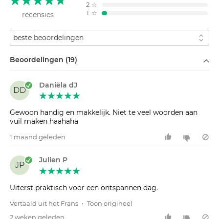
2
☆
1
☆
recensies
Sorteren op
Filteren op
Beoordelingen (19)
Daniëla dJ
DD
Gewoon handig en makkelijk. Niet te veel woorden aan
vuil maken haahaha
1 maand geleden
Julien P
JP
Uiterst praktisch voor een ontspannen dag.
Vertaald uit het Frans
•
Toon origineel
2 weken geleden