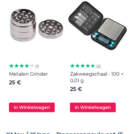
1
2
Metalen Grinder
Zakweegschaal - 100 ×
M
0,01 g
25 €
25 €
In Winkelwagen
In Winkelwagen