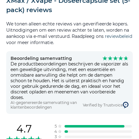
XMax / XVape - Doseercapsule set (5-
pack) reviews
We tonen alleen echte reviews van geverifieerde kopers.
Uitnodigingen om een review achter te laten, worden na
aankoop via e-mail verstuurd. Raadpleeg ons
reviewbeleid
voor meer informatie.
Beoordeling samenvatting
De productbeoordelingen beschrijven de vaporizer als
een geweldige uitvinding, met een essentiële en
onmisbare aanvulling die helpt om de dampen
schoon te houden. Het is uiterst praktisch en handig
voor gebruik gedurende de dag, en ideaal voor het
discreet opladen en meenemen van voorbereide
doses.
AI-gegenereerde samenvatting van
Verified by Trustvoice
klantenbeoordelingen
4.7
5
☆
4
☆
3
☆