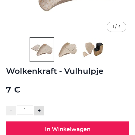
1
/
3
Ga
Wolkenkraft - Vulhulpje
naar
het
begin
7 €
van
de
afbeeldingen-
gallerij
-
+
In Winkelwagen