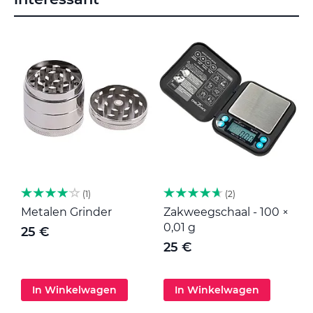
1
2
Metalen Grinder
Zakweegschaal - 100 ×
M
0,01 g
25 €
25 €
In Winkelwagen
In Winkelwagen