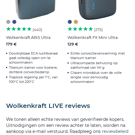
440
275
Wolkenkraft ÄRiS Ultra
Wolkenkraft FX Mini Ultra
179 €
129 €
Doorkijkbaar ECA-luchtkanaal
Echte convectieverwarming met
gaat volledig open om te
titanium kamer
schoonmaken
Ultracompacte behuizing op
Titanium kamer voor koelere,
zakformaat van 141 g
dichtere convectiedamp
Glazen mondstuk over de volle
Traploze regeling per 1°C, van
lengte voor eenvoudig
100°C tot 220°C
schoonmaken
Wolkenkraft LIVE reviews
We tonen alleen echte reviews van geverifieerde kopers.
Uitnodigingen om een review achter te laten, worden na
aankoop via e-mail verstuurd. Raadpleeg ons
reviewbeleid