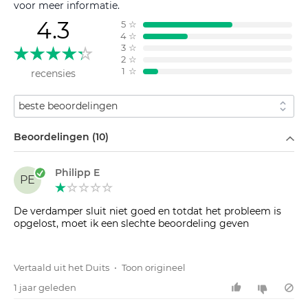
voor meer informatie.
4.3
5
☆
4
☆
3
☆
2
☆
1
☆
recensies
Sorteren op
Filteren op
Beoordelingen (10)
Philipp E
PE
De verdamper sluit niet goed en totdat het probleem is
opgelost, moet ik een slechte beoordeling geven
Vertaald uit het Duits
•
Toon origineel
1 jaar geleden