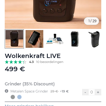
1
/
29
Ga
Wolkenkraft LIVE
naar
het
4.3
10 beoordelingen
begin
499 €
van
de
afbeeldingen-
Grinder (35% Discount)
gallerij
Metalen Space Grinder
29 €
+
19 €
-
+