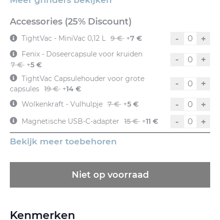
Meer grinders bekijken
Accessories (25% Discount)
-
+
TightVac - MiniVac 0,12 L
9 €
+
7 €
Fenix - Doseercapsule voor kruiden
-
+
7 €
+
5 €
TightVac Capsulehouder voor grote
-
+
capsules
19 €
+
14 €
-
+
Wolkenkraft - Vulhulpje
7 €
+
5 €
-
+
Magnetische USB-C-adapter
15 €
+
11 €
Bekijk meer toebehoren
Niet op voorraad
Kenmerken