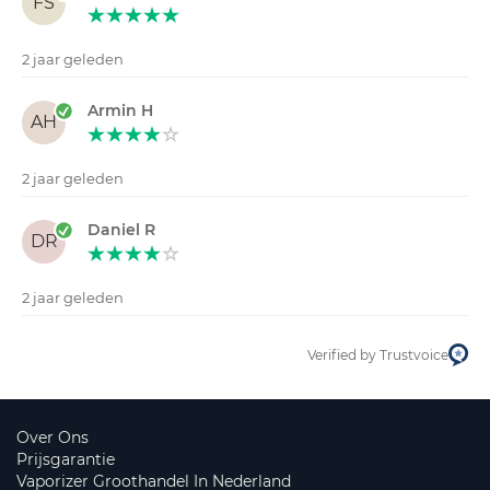
FS
2 jaar geleden
Armin H
AH
2 jaar geleden
Daniel R
DR
2 jaar geleden
Verified by Trustvoice
Over Ons
Prijsgarantie
Vaporizer Groothandel In Nederland