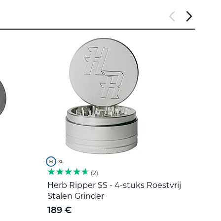
2
Herb Ripper SS - 4-stuks Roestvrij
Roers
Stalen Grinder
5 €
189 €