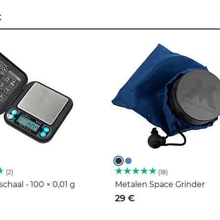
t
2
18
haal - 100 × 0,01 g
Metalen Space Grinder
29 €