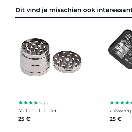
naar
Dit vind je misschien ook interessan
het
begin
van
de
afbeeldingen-
gallerij
1
Metalen Grinder
Zakweegsc
25 €
25 €