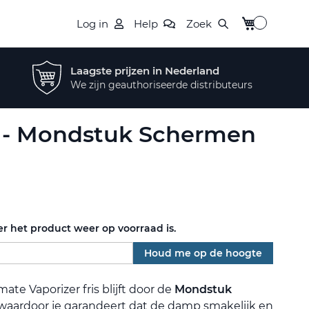
Winkelwagen
Log in
Help
Zoek
Laagste prijzen in Nederland
We zijn geauthoriseerde distributeurs
 - Mondstuk Schermen
r het product weer op voorraad is.
Houd me op de hoogte
ate Vaporizer fris blijft door de
Mondstuk
waardoor je garandeert dat de damp smakelijk en