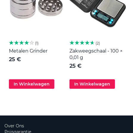
1
2
Metalen Grinder
Zakweegschaal - 100 ×
M
0,01 g
25 €
25 €
In Winkelwagen
In Winkelwagen
Over Ons
Prijsgarantie