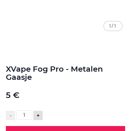
1
/
1
Ga
XVape Fog Pro - Metalen
naar
het
Gaasje
begin
van
de
5 €
afbeeldingen-
gallerij
-
+