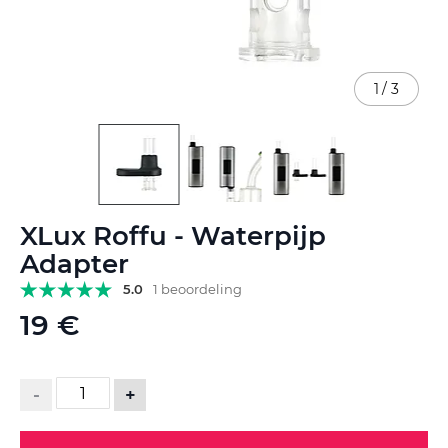
1
/
3
Ga
XLux Roffu - Waterpijp
naar
het
Adapter
begin
5.0
1 beoordeling
van
de
19 €
afbeeldingen-
gallerij
-
+