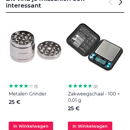
interessant
1
2
Metalen Grinder
Zakweegschaal - 100 ×
M
0,01 g
25 €
25 €
In Winkelwagen
In Winkelwagen