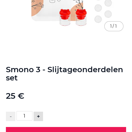
1
/
1
Ga
Smono 3 - Slijtageonderdelen
naar
het
set
begin
van
de
25 €
afbeeldingen-
gallerij
-
+