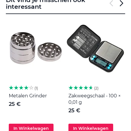
interessant
1
2
Metalen Grinder
Zakweegschaal - 100 ×
M
0,01 g
25 €
25 €
In Winkelwagen
In Winkelwagen