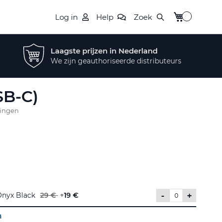
Winkelwagen
Log in
Help
Zoek
Laagste prijzen in Nederland
We zijn geauthoriseerde distributeurs
SB-C)
lingen
-
+
Onyx Black
29 €
+
19 €
n