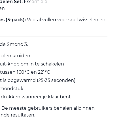
delen Set:
Essentiële
en
s (5-pack):
Vooraf vullen voor snel wisselen en
 de Smono 3.
alen kruiden
/uit-knop om in te schakelen
tussen 160°C en 221°C
t is opgewarmd (25-35 seconden)
et mondstuk
r drukken wanneer je klaar bent
l. De meeste gebruikers behalen al binnen
nde resultaten.