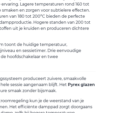
je ervaring. Lagere temperaturen rond 160 tot
 smaken en zorgen voor subtielere effecten.
en van 180 tot 200°C bieden de perfecte
 dampproductie. Hogere standen van 200 tot
stoffen uit je kruiden en produceren dichtere
m toont de huidige temperatuur,
jniveau en sessietimer. Drie eenvoudige
 de hoofdschakelaar en twee
gssysteem produceert zuivere, smaakvolle
ele sessie aangenaam blijft. Het
Pyrex glazen
ure smaak zonder bijsmaak.
stroomregeling kun je de weerstand van je
mmen. Het efficiënte damppad zorgt doorgaans
 damp, zelfs bij hogere temperaturen.