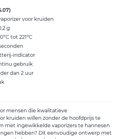
6.07)
aporizer voor kruiden
,2 g
0°C tot 221°C
 seconden
erij-indicator
ntinu gebruik
der dan 2 uur
uk
oor mensen die kwalitatieve
r kruiden willen zonder de hoofdprijs te
 om met ingewikkelde vaporizers te hannesen
ellingen hebben? Dit eenvoudige ontwerp met