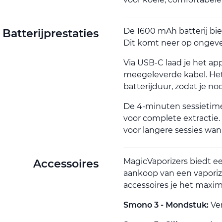
De 1600 mAh batterij bi
Batterijprestaties
Dit komt neer op ongevee
Via USB-C laad je het ap
meegeleverde kabel. Het
batterijduur, zodat je no
De 4-minuten sessietimer
voor complete extractie
voor langere sessies wa
MagicVaporizers biedt e
Accessoires
aankoop van een vaporiz
accessoires je het maxima
Smono 3 - Mondstuk:
Ve