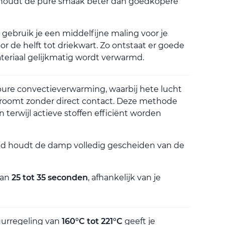
houdt de pure smaak beter dan goedkopere
 gebruik je een middelfijne maling voor je
or de helft tot driekwart. Zo ontstaat er goede
ateriaal gelijkmatig wordt verwarmd.
re convectieverwarming, waarbij hete lucht
troomt zonder direct contact. Deze methode
terwijl actieve stoffen efficiënt worden
d houdt de damp volledig gescheiden van de
van
25 tot 35 seconden
, afhankelijk van je
urregeling van
160°C tot 221°C
geeft je