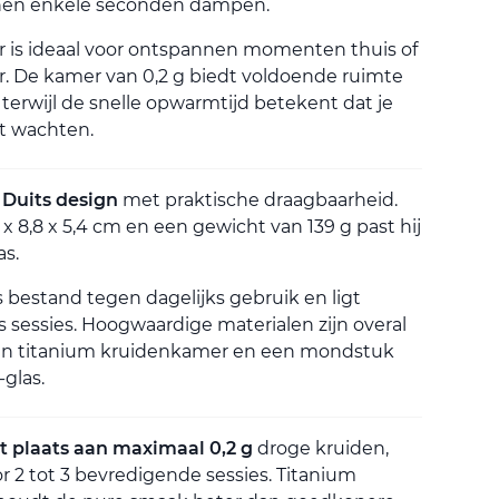
nnen enkele seconden dampen.
r is ideaal voor ontspannen momenten thuis of
r. De kamer van 0,2 g biedt voldoende ruimte
 terwijl de snelle opwarmtijd betekent dat je
et wachten.
t
Duits design
met praktische draagbaarheid.
x 8,8 x 5,4 cm en een gewicht van 139 g past hij
as.
 bestand tegen dagelijks gebruik en ligt
s sessies. Hoogwaardige materialen zijn overal
en titanium kruidenkamer en een mondstuk
-glas.
t plaats aan maximaal 0,2 g
droge kruiden,
r 2 tot 3 bevredigende sessies. Titanium