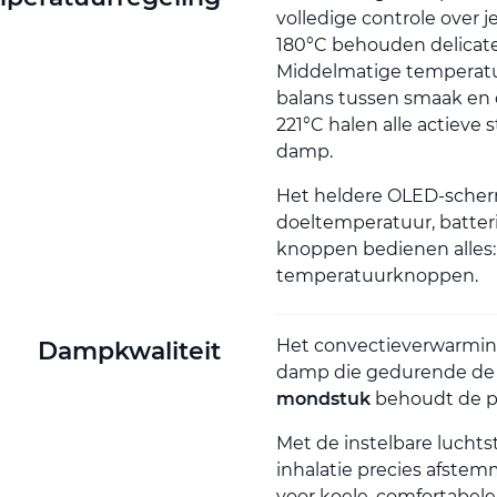
volledige controle over 
180°C behouden delicate
Middelmatige temperatur
balans tussen smaak en
221°C halen alle actieve 
damp.
Het heldere OLED-scher
doeltemperatuur, batteri
knoppen bedienen alles:
temperatuurknoppen.
Het convectieverwarmin
Dampkwaliteit
damp die gedurende de h
mondstuk
behoudt de p
Met de instelbare lucht
inhalatie precies afste
voor koele, comfortabele