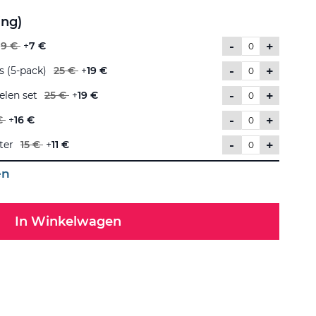
ing)
-
+
9 €
+
7 €
-
+
 (5-pack)
25 €
+
19 €
-
+
elen set
25 €
+
19 €
-
+
€
+
16 €
-
+
ter
15 €
+
11 €
en
In Winkelwagen