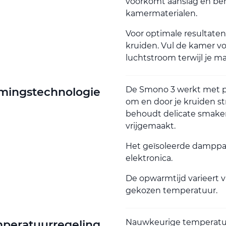
voorkomt aanslag en be
kamermaterialen.
Voor optimale resultaten
kruiden. Vul de kamer vo
luchtstroom terwijl je m
De Smono 3 werkt met pu
mingstechnologie
om en door je kruiden s
behoudt delicate smaken 
vrijgemaakt.
Het geïsoleerde damppa
elektronica.
De opwarmtijd varieert 
gekozen temperatuur.
Nauwkeurige temperatu
peratuurregeling