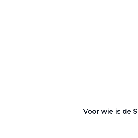
naar
het
begin
van
de
afbeeldingen-
gallerij
Voor wie is de 