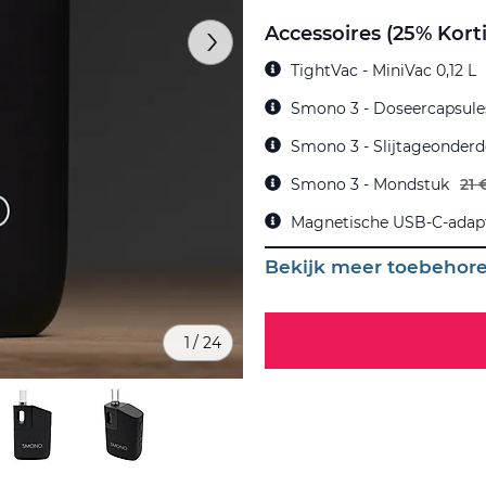
Accessoires (25% Kort
TightVac - MiniVac 0,12 L
Smono 3 - Doseercapsules
Smono 3 - Slijtageonderd
Smono 3 - Mondstuk
21 
Magnetische USB-C-adap
Bekijk meer toebehor
1
/
24