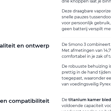
drie knoppen laat je bi
Deze draagbare vaporize
snelle pauzes tussendoo
voor persoonlijk gebruik,
geen batterij verspilt m
De Smono 3 combineer
iteit en ontwerp
Met afmetingen van 14,7 
comfortabel in je zak of t
De robuuste behuizing is
prettig in de hand tijden
toegepast, waaronder e
van voedingsveilig Pyrex
De
titanium kamer bied
en compatibiliteit
voldoende capaciteit voo