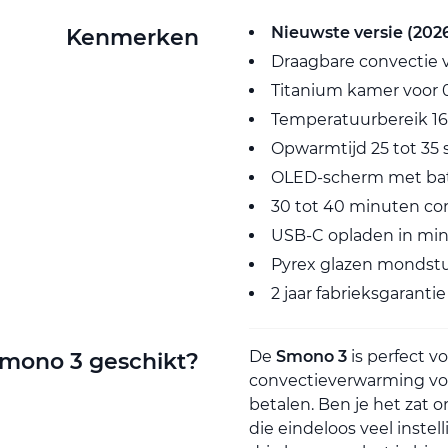
Nieuwste versie (202
Kenmerken
Draagbare convectie v
Titanium kamer voor 0
Temperatuurbereik 16
Opwarmtijd 25 tot 35
OLED-scherm met batt
30 tot 40 minuten co
USB-C opladen in min
Pyrex glazen mondst
2 jaar fabrieksgarantie
De
Smono 3
is perfect v
Smono 3 geschikt?
convectieverwarming voo
betalen. Ben je het zat
die eindeloos veel inst