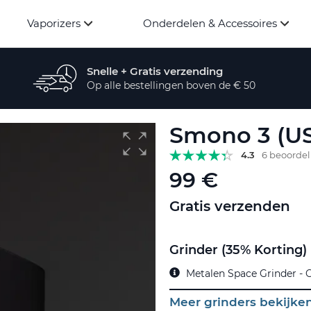
Vaporizers
Onderdelen & Accessoires
Snelle + Gratis verzending
Op alle bestellingen boven de € 50
Smono 3 (U
4.3
6 beoorde
99 €
Gratis verzenden
Grinder (35% Korting)
Metalen Space Grinder - 
Meer grinders bekijke