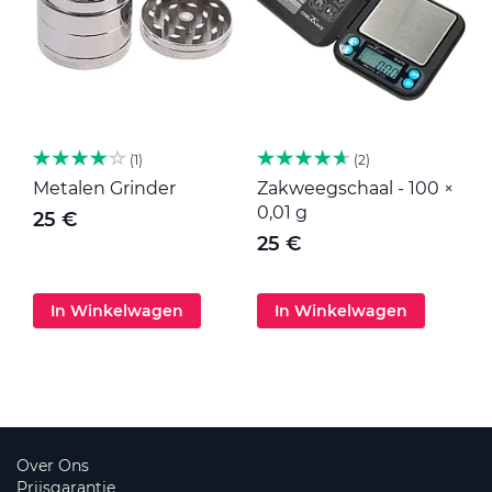
1
2
Metalen Grinder
Zakweegschaal - 100 ×
M
0,01 g
25 €
25 €
In Winkelwagen
In Winkelwagen
Over Ons
Prijsgarantie