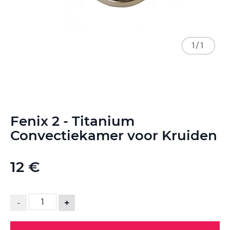
1
/
1
Ga
Fenix 2 - Titanium
naar
het
Convectiekamer voor Kruiden
begin
van
de
12 €
afbeeldingen-
gallerij
-
+