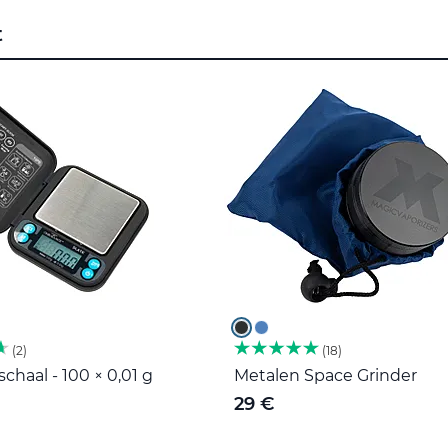
t
2
18
haal - 100 × 0,01 g
Metalen Space Grinder
29 €