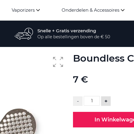
Vaporizers
Onderdelen & Accessoires
Snelle + Gratis verzending
Op alle bestellingen boven de € 50
Boundless C
7 €
-
+
In Winkelwag