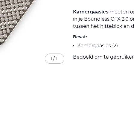
Kamergaasjes
moeten op
in je Boundless CFX 2.0 om
tussen het hitteblok en d
Bevat:
Kamergaasjes (2)
Bedoeld om te gebruike
1
/
1