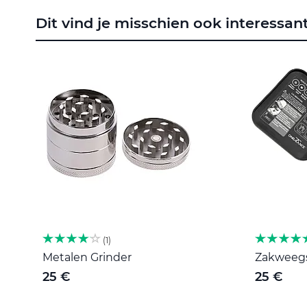
naar
Dit vind je misschien ook interessan
het
begin
van
de
afbeeldingen-
gallerij
1
Metalen Grinder
Zakweegsc
25 €
25 €