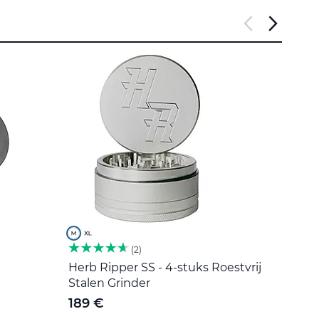
2
Herb Ripper SS - 4-stuks Roestvrij
Roers
Stalen Grinder
5 €
189 €