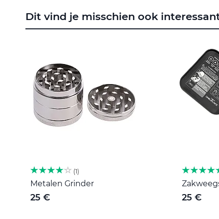
naar
Dit vind je misschien ook interessan
het
begin
van
de
afbeeldingen-
gallerij
1
Metalen Grinder
Zakweegsc
25 €
25 €