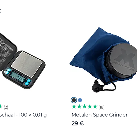
t
2
18
haal - 100 × 0,01 g
Metalen Space Grinder
29 €