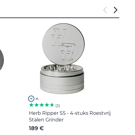
2
Herb Ripper SS - 4-stuks Roestvrij
Roers
Stalen Grinder
5 €
189 €