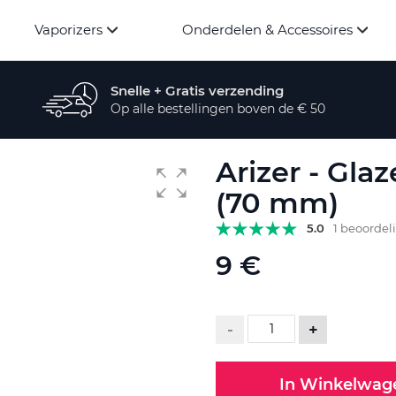
Vaporizers
Onderdelen & Accessoires
Snelle + Gratis verzending
Op alle bestellingen boven de € 50
Arizer - Gl
(70 mm)
5.0
1 beoordel
9 €
-
+
In Winkelwag