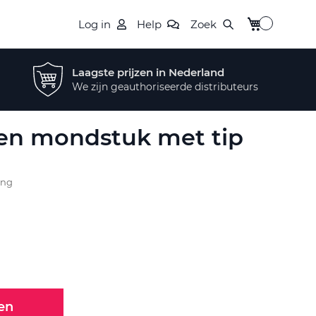
Winkelwagen
Log in
Help
Zoek
Laagste prijzen in Nederland
We zijn geauthoriseerde distributeurs
azen mondstuk met tip
ing
en