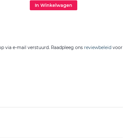
In Winkelwagen
In 
op via e-mail verstuurd. Raadpleeg ons
reviewbeleid
voor
Filtere