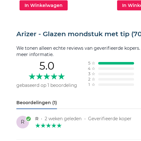
In Winkelwagen
In Win
Arizer - Glazen mondstuk met tip (
We tonen alleen echte reviews van geverifieerde kopers
meer informatie.
5.0
5
☆
4
☆
3
☆
2
☆
1
☆
gebaseerd op 1 beoordeling
Beoordelingen (1)
R
•
2 weken geleden
•
Geverifieerde koper
R