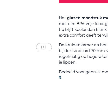
Het
glazen mondstuk me
met een BPA-vrije food-gr
tip blijft koeler dan bla
extra comfort geeft terwij
De kruidenkamer en het 
1
/
1
bij de standaard 70 mm-ve
regelmatig op hogere te
je lippen.
Bedoeld voor gebruik me
3
.