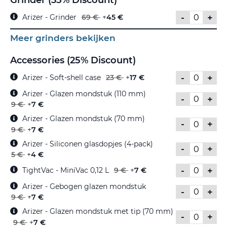
Grinder (35% Discount)
-
+
Arizer - Grinder
69 €
+
45 €
Meer grinders bekijken
Accessories (25% Discount)
-
+
Arizer - Soft-shell case
23 €
+
17 €
Arizer - Glazen mondstuk (110 mm)
-
+
9 €
+
7 €
Arizer - Glazen mondstuk (70 mm)
-
+
9 €
+
7 €
Arizer - Siliconen glasdopjes (4-pack)
-
+
5 €
+
4 €
-
+
TightVac - MiniVac 0,12 L
9 €
+
7 €
Arizer - Gebogen glazen mondstuk
-
+
9 €
+
7 €
Arizer - Glazen mondstuk met tip (70 mm)
-
+
9 €
+
7 €