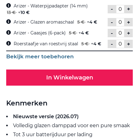
Arizer - Waterpijpadapter (14 mm)
-
+
13 €
+
10 €
-
+
Arizer - Glazen aromaschaal
5 €
+
4 €
-
+
Arizer - Gaasjes (6-pack)
5 €
+
4 €
-
+
Roerstaafje van roestvrij staal
5 €
+
4 €
Bekijk meer toebehoren
In Winkelwagen
Kenmerken
Nieuwste versie (2026.07)
Volledig glazen damppad voor een pure smaak
Tot 3 uur batterijduur per lading