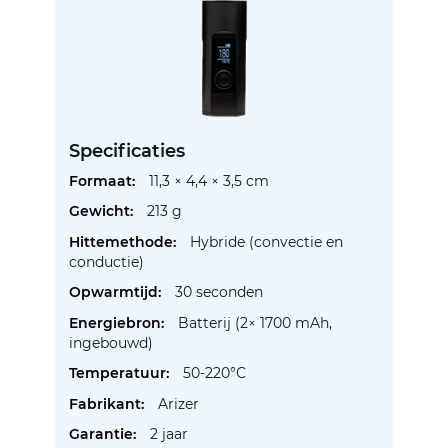
Specificaties
Meer
11,3 × 4,4 × 3,5 cm
informatie
213 g
Hybride (convectie en
conductie)
30 seconden
Batterij (2× 1700 mAh,
ingebouwd)
50-220°C
Arizer
2 jaar