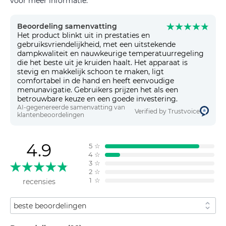
voor meer informatie.
Beoordeling samenvatting
Het product blinkt uit in prestaties en
gebruiksvriendelijkheid, met een uitstekende
dampkwaliteit en nauwkeurige temperatuurregeling
die het beste uit je kruiden haalt. Het apparaat is
stevig en makkelijk schoon te maken, ligt
comfortabel in de hand en heeft eenvoudige
menunavigatie. Gebruikers prijzen het als een
betrouwbare keuze en een goede investering.
AI-gegenereerde samenvatting van
Verified by Trustvoice
klantenbeoordelingen
4.9
5
☆
4
☆
3
☆
2
☆
1
☆
recensies
Sorteren op
Filteren op