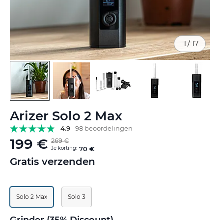
1
/
17
Ga
Arizer Solo 2 Max
naar
het
4.9
98 beoordelingen
begin
199 €
269 €
van
Je korting:
70 €
de
Gratis verzenden
afbeeldingen-
gallerij
Solo 2 Max
Solo 3