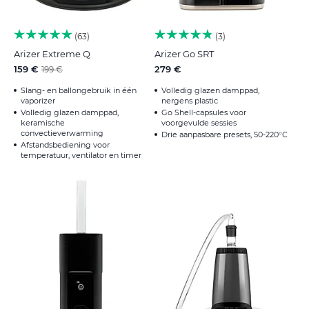
63
3
Arizer Extreme Q
Arizer Go SRT
159 €
279 €
199 €
Slang- en ballongebruik in één
Volledig glazen damppad,
vaporizer
nergens plastic
Volledig glazen damppad,
Go Shell-capsules voor
keramische
voorgevulde sessies
convectieverwarming
Drie aanpasbare presets, 50-220°C
Afstandsbediening voor
temperatuur, ventilator en timer