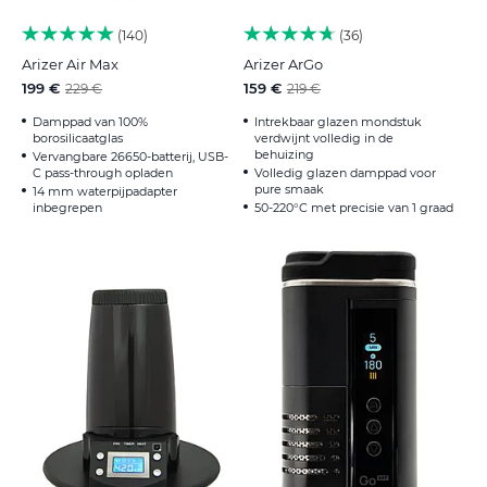
140
36
Arizer Air Max
Arizer ArGo
199 €
159 €
229 €
219 €
Damppad van 100%
Intrekbaar glazen mondstuk
borosilicaatglas
verdwijnt volledig in de
behuizing
Vervangbare 26650-batterij, USB-
C pass-through opladen
Volledig glazen damppad voor
pure smaak
14 mm waterpijpadapter
inbegrepen
50-220°C met precisie van 1 graad