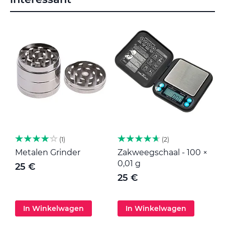
1
2
Metalen Grinder
Zakweegschaal - 100 ×
M
0,01 g
25 €
25 €
In Winkelwagen
In Winkelwagen