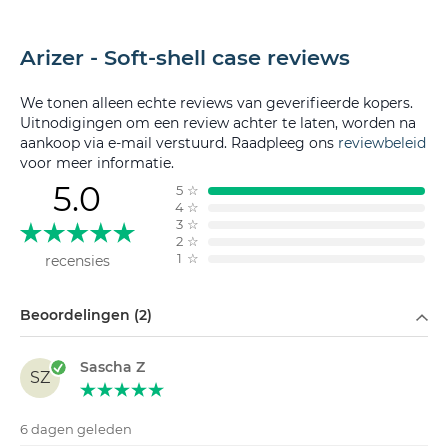
Arizer - Soft-shell case reviews
We tonen alleen echte reviews van geverifieerde kopers.
Uitnodigingen om een review achter te laten, worden na
aankoop via e-mail verstuurd. Raadpleeg ons
reviewbeleid
voor meer informatie.
5.0
5
☆
4
☆
3
☆
2
☆
1
☆
recensies
Filteren op
Beoordelingen (2)
Sascha Z
SZ
6 dagen geleden