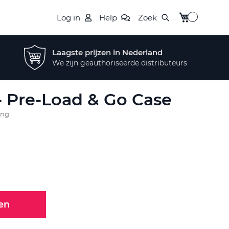
Winkelwagen
Log in
Help
Zoek
Laagste prijzen in Nederland
We zijn geauthoriseerde distributeurs
- Pre-Load & Go Case
ing
en