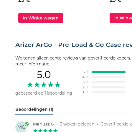
25 €
25 €
In Winkelwagen
In Win
Arizer ArGo - Pre-Load & Go Case re
We tonen alleen echte reviews van geverifieerde kopers
meer informatie.
5.0
5
☆
4
☆
3
☆
2
☆
1
☆
gebaseerd op 1 beoordeling
Beoordelingen (1)
Mariusz G
•
3 weken geleden
•
Geverifieerde 
MG