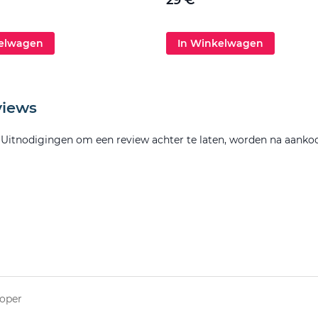
29 €
kelwagen
In Winkelwagen
views
. Uitnodigingen om een review achter te laten, worden na aanko
koper