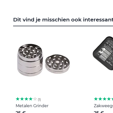
naar
het
begin
Dit vind je misschien ook interessan
van
de
afbeeldingen-
gallerij
1
Metalen Grinder
Zakweegsc