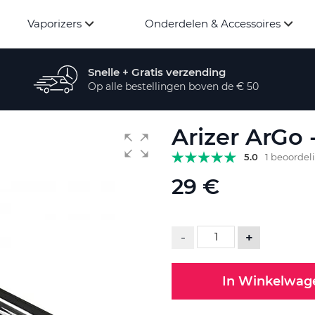
Vaporizers
Onderdelen & Accessoires
Snelle + Gratis verzending
Op alle bestellingen boven de € 50
Arizer ArGo 
5.0
1 beoordel
29 €
-
+
In Winkelwag