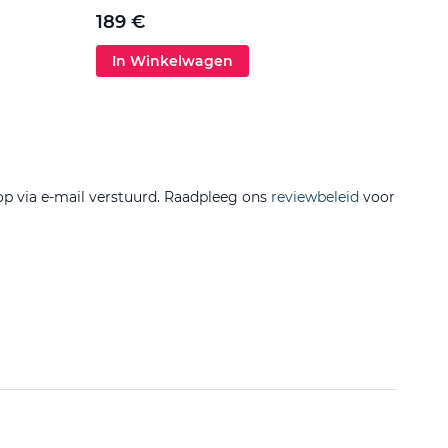
5 €
189 €
In Winkelwagen
In 
op via e-mail verstuurd. Raadpleeg ons
reviewbeleid
voor
Filtere