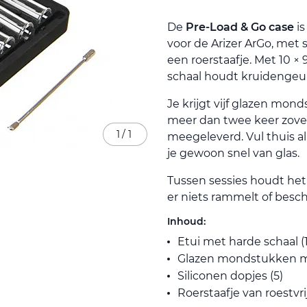
De
Pre-Load & Go case
is
voor de Arizer ArGo, met
een roerstaafje. Met 10 × 
schaal houdt kruidenge
Je krijgt vijf glazen mon
meer dan twee keer zoveel
1
/
1
meegeleverd. Vul thuis all
je gewoon snel van glas.
Tussen sessies houdt het 
er niets rammelt of besch
Inhoud:
Etui met harde schaal (1
Glazen mondstukken m
Siliconen dopjes (5)
Roerstaafje van roestvrij 