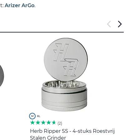
t:
Arizer ArGo
.
2
Herb Ripper SS - 4-stuks Roestvrij
Roers
Stalen Grinder