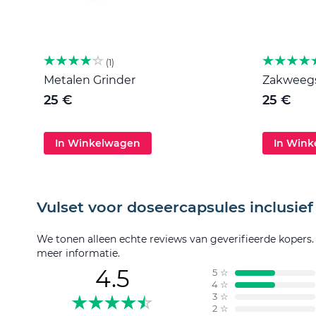
1
Metalen Grinder
Zakweegsc
25 €
25 €
In Winkelwagen
In Win
Vulset voor doseercapsules inclusief
We tonen alleen echte reviews van geverifieerde kopers
meer informatie.
4.5
5
☆
4
☆
3
☆
2
☆