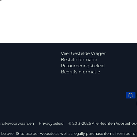
Veel Gestelde Vragen
Bestelinformatie
Retourneringsbeleid
Bedrijfsinformatie
ruiksvoorwaarden
Privacybeleid
© 2013-2026 Alle Rechten Voorbehou
be over 18 to use our website as well as legally purchase items from our on