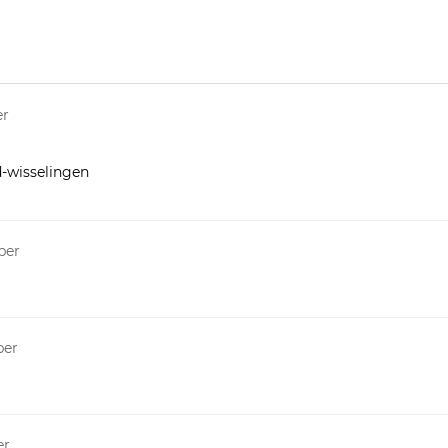
er
d-wisselingen
per
per
er