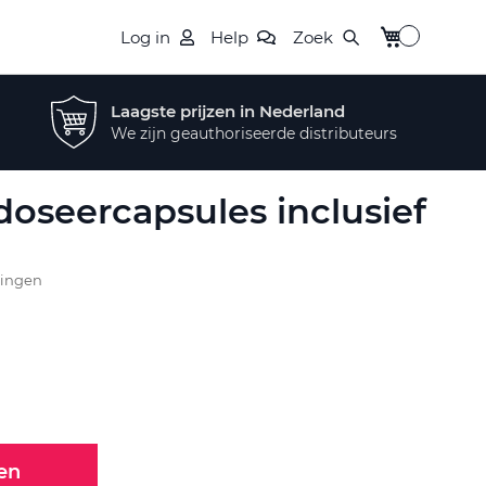
Winkelwagen
Log in
Help
Zoek
Laagste prijzen in Nederland
We zijn geauthoriseerde distributeurs
doseercapsules inclusief
lingen
en