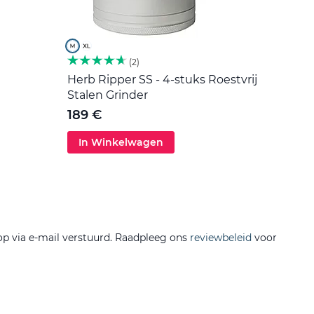
2
Herb Ripper SS - 4-stuks Roestvrij
Roers
Stalen Grinder
5 €
189 €
In Winkelwagen
In 
op via e-mail verstuurd. Raadpleeg ons
reviewbeleid
voor