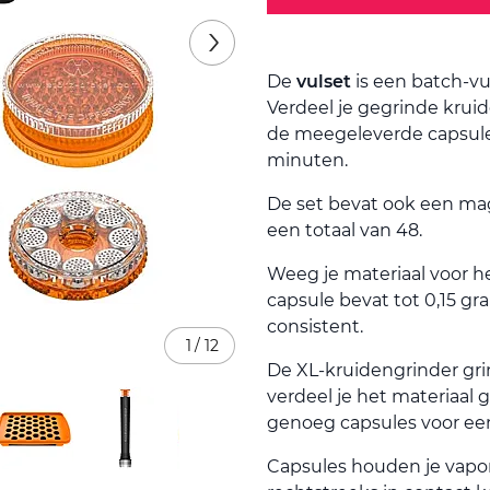
De
vulset
is een batch-vu
Verdeel je gegrinde kruid
de meegeleverde capsulep
minuten.
De set bevat ook een ma
een totaal van 48.
Weeg je materiaal voor h
capsule bevat tot 0,15 gr
consistent.
1
/
12
De XL-kruidengrinder grin
verdeel je het materiaal g
genoeg capsules voor een
Capsules houden je vapor