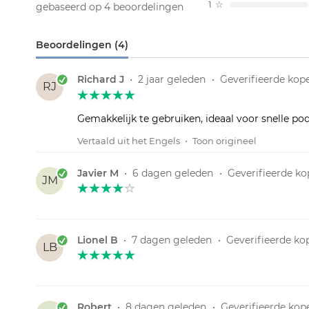
1
☆
gebaseerd op 4 beoordelingen
Beoordelingen (4)
Richard J
•
2 jaar geleden
•
Geverifieerde kop
RJ
Gemakkelijk te gebruiken, ideaal voor snelle po
Vertaald uit het Engels
•
Toon origineel
Javier M
•
6 dagen geleden
•
Geverifieerde ko
JM
Lionel B
•
7 dagen geleden
•
Geverifieerde ko
LB
Robert
•
8 dagen geleden
•
Geverifieerde kop