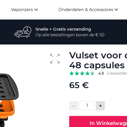
Vaporizers
Onderdelen & Accessoires
Snelle + Gratis verzending
Op alle bestellingen boven de € 50
Vulset voor 
48 capsules
4.5
4 beoorde
65 €
-
+
In Winkelwag