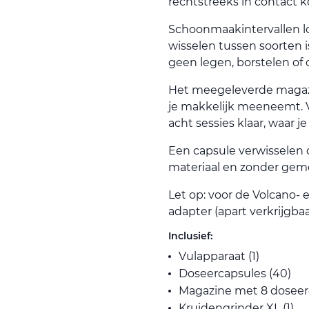
rechtstreeks in contact 
Schoonmaakintervallen lo
wisselen tussen soorten i
geen legen, borstelen of 
Het meegeleverde magazin
je makkelijk meeneemt. Vu
acht sessies klaar, waar j
Een capsule verwisselen 
materiaal en zonder gemo
Let op: voor de Volcano- 
adapter (apart verkrijgb
Inclusief:
Vulapparaat (1)
Doseercapsules (40)
Magazine met 8 doseerc
Kruidengrinder XL (1)