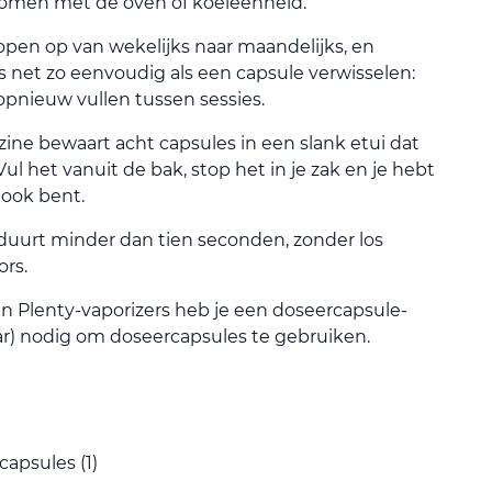
komen met de oven of koeleenheid.
pen op van wekelijks naar maandelijks, en
s net zo eenvoudig als een capsule verwisselen:
opnieuw vullen tussen sessies.
e bewaart acht capsules in een slank etui dat
l het vanuit de bak, stop het in je zak en je hebt
e ook bent.
duurt minder dan tien seconden, zonder los
rs.
en Plenty-vaporizers heb je een doseercapsule-
aar) nodig om doseercapsules te gebruiken.
apsules (1)