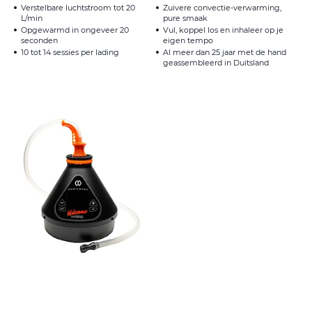
Verstelbare luchtstroom tot 20
Zuivere convectie-verwarming,
L/min
pure smaak
Opgewarmd in ongeveer 20
Vul, koppel los en inhaleer op je
seconden
eigen tempo
10 tot 14 sessies per lading
Al meer dan 25 jaar met de hand
geassembleerd in Duitsland
Volcano Hybrid
499 €