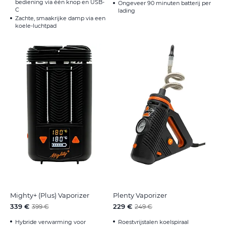
bediening via één knop en USB-
Ongeveer 90 minuten batterij per
C
lading
Zachte, smaakrijke damp via een
koele-luchtpad
Mighty+ (Plus) Vaporizer
Plenty Vaporizer
339 €
229 €
399 €
249 €
Hybride verwarming voor
Roestvrijstalen koelspiraal