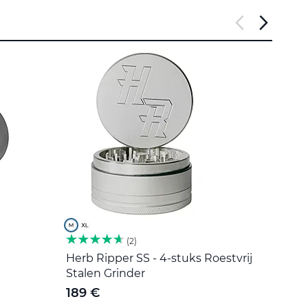
2
Herb Ripper SS - 4-stuks Roestvrij
Roers
Stalen Grinder
5 €
189 €