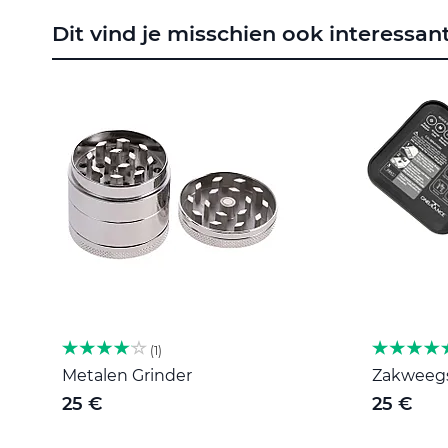
naar
Dit vind je misschien ook interessan
het
begin
van
de
afbeeldingen-
gallerij
1
Metalen Grinder
Zakweegsc
25 €
25 €