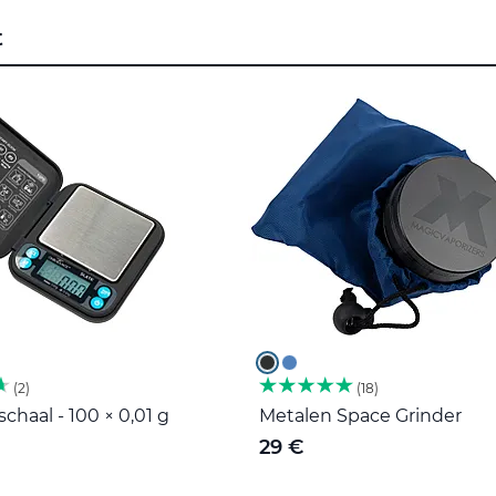
t
2
18
haal - 100 × 0,01 g
Metalen Space Grinder
29 €