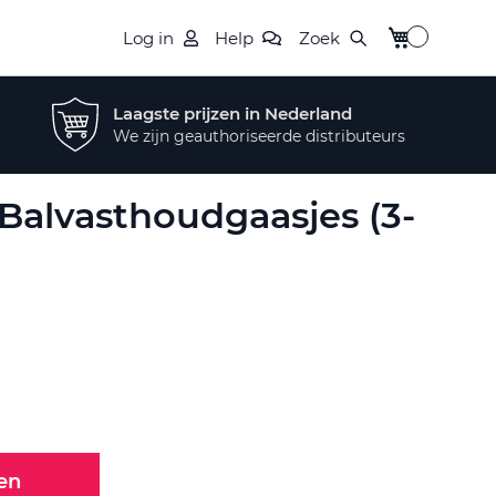
Winkelwagen
Log in
Help
Zoek
Laagste prijzen in Nederland
We zijn geauthoriseerde distributeurs
 Balvasthoudgaasjes (3-
en