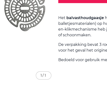
Het
balvasthoudgaasje
h
balletjesmaterialen) op h
en-klikmechanisme heb je
of schoonmaken.
De verpakking bevat 3 roe
voor het geval het origine
Bedoeld voor gebruik me
1
/
1