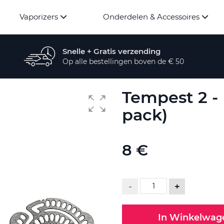
Vaporizers
Onderdelen & Accessoires
Snelle + Gratis verzending
Op alle bestellingen boven de € 50
Tempest 2 -
pack)
8 €
-
+
In Winkelwag