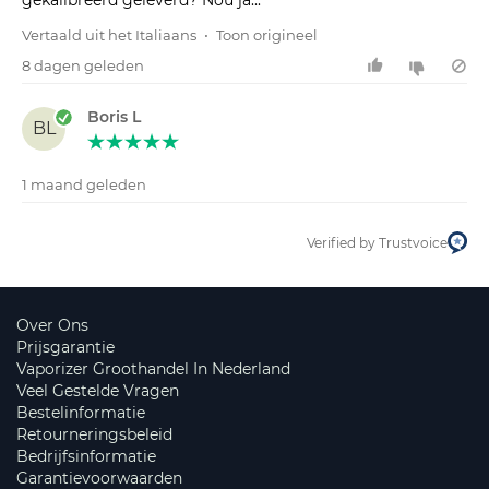
Vertaald uit het Italiaans
•
Toon origineel
8 dagen geleden
Boris L
BL
1 maand geleden
Verified by Trustvoice
Over Ons
Prijsgarantie
Vaporizer Groothandel In Nederland
Veel Gestelde Vragen
Bestelinformatie
Retourneringsbeleid
Bedrijfsinformatie
Garantievoorwaarden