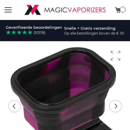
Winkel
Toggle
Geverifieerde beoordelingen
Snelle + Gratis verzending
Nav
(10119)
Op alle bestellingen boven de € 50
Ga
naar
het
einde
van
de
afbeeldingen-
gallerij