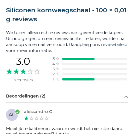
Siliconen komweegschaal - 100 × 0,01
g reviews
We tonen alleen echte reviews van geverifieerde kopers.
Uitnodigingen om een review achter te laten, worden na
aankoop via e-mail verstuurd. Raadpleeg ons
reviewbeleid
voor meer informatie.
3.0
5
☆
4
☆
3
☆
2
☆
1
☆
recensies
Filteren op
Beoordelingen (2)
alessandro C
AC
Moeilijk te kalibreren, waarom wordt het niet standaard
gekalibreerd geleverd? Nou ja...