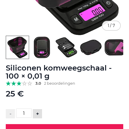
1
/
7
Ga
Siliconen komweegschaal -
naar
het
100 × 0,01 g
begin
3.0
2 beoordelingen
van
de
25 €
afbeeldingen-
gallerij
-
+