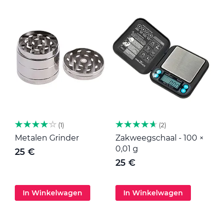
1
2
Metalen Grinder
Zakweegschaal - 100 ×
M
0,01 g
25 €
25 €
In Winkelwagen
In Winkelwagen