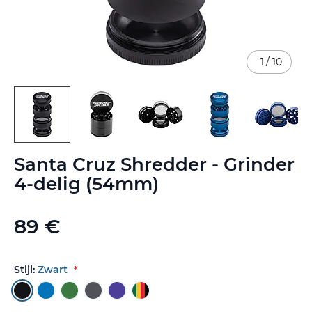
1
/
10
Ga
Santa Cruz Shredder - Grinder
naar
het
4-delig (54mm)
begin
van
de
89 €
afbeeldingen-
gallerij
Stijl:
Zwart