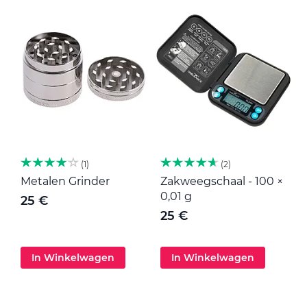
1
2
Metalen Grinder
Zakweegschaal - 100 ×
M
0,01 g
25 €
25 €
In Winkelwagen
In Winkelwagen