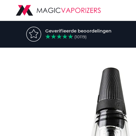
Geverifieerde beoordelingen
(10119)
Ga
naar
het
einde
van
de
afbeeldingen-
gallerij