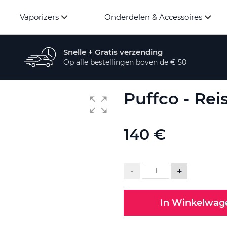
Vaporizers
Onderdelen & Accessoires
Snelle + Gratis verzending
Op alle bestellingen boven de € 50
Puffco - Rei
140 €
-
+
In Winkelwag