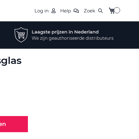
Winkelwagen
Log in
Help
Zoek
Laagste prijzen in Nederland
We zijn geauthoriseerde distributeurs
sglas
en