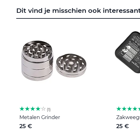
naar
Dit vind je misschien ook interessan
het
begin
van
de
afbeeldingen-
gallerij
1
Metalen Grinder
Zakweegsc
25 €
25 €