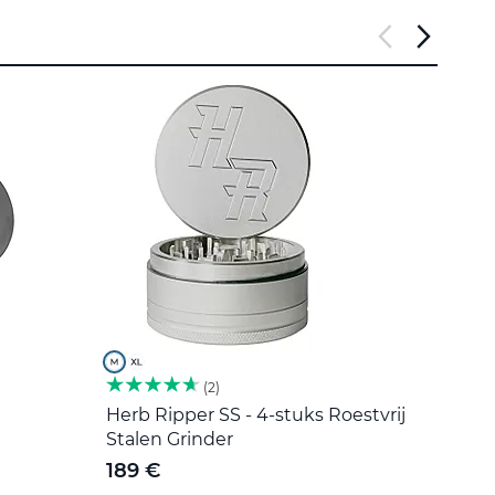
2
Herb Ripper SS - 4-stuks Roestvrij
Roers
Stalen Grinder
5 €
189 €