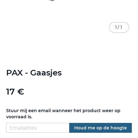
1
/
1
Ga
PAX - Gaasjes
naar
het
begin
17 €
van
de
afbeeldingen-
gallerij
Stuur mij een email wanneer het product weer op
voorraad is.
Houd me op de hoogte