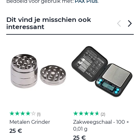
Bedoeld voor gebruik met:
PAX Plus
.
Dit vind je misschien ook
interessant
1
2
Metalen Grinder
Zakweegschaal - 100 ×
M
0,01 g
25 €
25 €