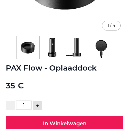
1
/
4
Ga
PAX Flow - Oplaaddock
naar
het
begin
35 €
van
de
afbeeldingen-
gallerij
-
+
In Winkelwagen