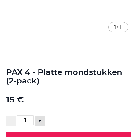
1
/
1
Ga
PAX 4 - Platte mondstukken
naar
het
(2-pack)
begin
van
de
15 €
afbeeldingen-
gallerij
-
+