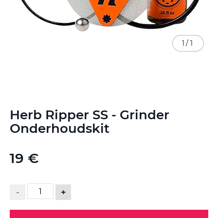
1
/
1
Ga
Herb Ripper SS - Grinder
naar
het
Onderhoudskit
begin
van
de
19 €
afbeeldingen-
gallerij
-
+