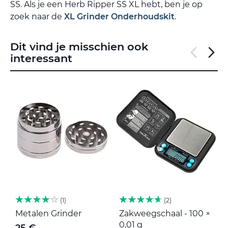
SS. Als je een Herb Ripper SS XL hebt, ben je op
zoek naar de
XL Grinder Onderhoudskit
.
Dit vind je misschien ook
interessant
1
2
Metalen Grinder
Zakweegschaal - 100 ×
M
0,01 g
25 €