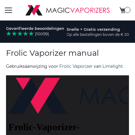
Winkel
Toggle
Geverifieerde beoordelingen
Snelle + Gratis verzending
Nav
(10059)
Op alle bestellingen boven de € 50
k
Frolic Vaporizer manual
Gebruiksaanwijzing voor
Frolic Vaporizer
van
Limelight