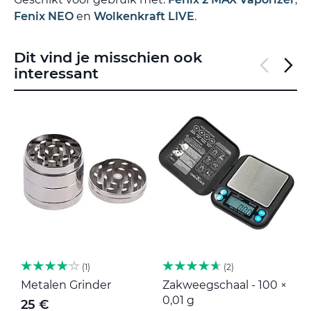
Fenix NEO
en
Wolkenkraft LIVE
.
Dit vind je misschien ook
interessant
1
2
Metalen Grinder
Zakweegschaal - 100 ×
M
0,01 g
25 €