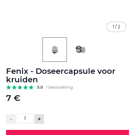
1
/
2
Ga
Fenix - Doseercapsule voor
naar
het
kruiden
begin
5.0
1 beoordeling
van
de
7 €
afbeeldingen-
gallerij
-
+