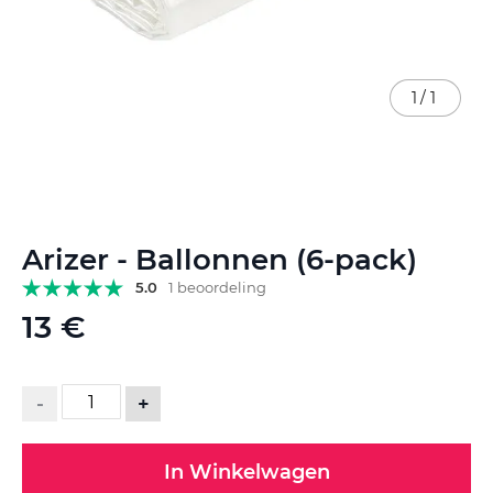
1
/
1
Ga
Arizer - Ballonnen (6-pack)
naar
het
5.0
1 beoordeling
begin
13 €
van
de
afbeeldingen-
gallerij
-
+
In Winkelwagen