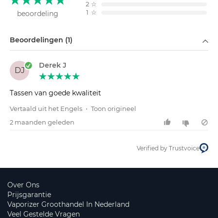
2
☆
1
☆
beoordeling
Filteren op
Beoordelingen (1)
Derek J
DJ
Tassen van goede kwaliteit
Vertaald uit het Engels
•
Toon origineel
2 maanden geleden
Verified by Trustvoice
Over Ons
Prijsgarantie
Vaporizer Groothandel In Nederland
Veel Gestelde Vragen