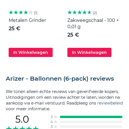
1
2
Metalen Grinder
Zakweegschaal - 100 ×
M
0,01 g
25 €
25 €
In Winkelwagen
In Winkelwagen
Arizer - Ballonnen (6-pack) reviews
We tonen alleen echte reviews van geverifieerde kopers.
Uitnodigingen om een review achter te laten, worden na
aankoop via e-mail verstuurd. Raadpleeg ons
reviewbeleid
voor meer informatie.
5.0
5
☆
4
☆
3
☆